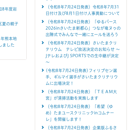
（令和8年7月24日発表）令和8年7月31
和8年度岩
日付け及び8月1日付け人事異動について
（令和8年7月24日発表）「ゆるバース
区夏の親子
2026inさいたま新都心」つなが竜ヌゥの
出陣式でみんなで一緒にエールを送ろう
8年熊本地
（令和8年7月24日発表）さいたまクリ
しました
テリウム テレビ放送決定のお知らせ ～
JテレおよびJ SPORTSでの生中継が決定
～
(令和8年7月24日発表)フィリプセン選
手、ギルマイ選手がさいたまクリテリウ
ムに出場決定！
（令和8年7月24日発表）「ＴＥＡＭ大
宮」が清掃活動を実施します
（令和8年7月24日発表）「希望（ゆ
め）たまユースクリニックinコムナー
レ」を開催します！
（令和8年7月24日発表）企業版ふるさ