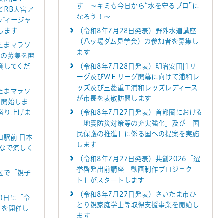
す ～キミも今日から“水を守るプロ”に
てRB大宮ア
なろう！～
ディージャ
します
（令和8年7月28日発表）野外水道講座
（八ッ場ダム見学会）の参加者を募集し
たまマラソ
ます
ーの募集を開
貸してくだ
（令和8年7月28日発表）明治安田J1リ
ーグ及びＷＥリーグ開幕に向けて浦和レ
ッズ及び三菱重工浦和レッズレディース
たまマラソ
が市長を表敬訪問します
を開始しま
盛り上げま
（令和8年7月27日発表）首都圏における
「地震防災対策等の充実強化」及び「国
民保護の推進」に係る国への提案を実施
和駅前 日本
します
んなで涼しく
（令和8年7月27日発表）共創2026「選
挙啓発出前講座 動画制作プロジェク
区で「親子
ト」がスタートします
（令和8年7月27日発表）さいたま市ひ
0日に「令
とり親家庭学士等取得支援事業を開始し
」を開催し
ます