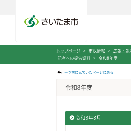
ページの本文です。
メインメニューへ移動
フッターへ移動します
メインメニューをスキップして本文へ移動
トップページ
>
市政情報
>
広報・報
記者への提供資料
>
令和8年度
一つ前に見ていたページに戻る
令和8年度
令和8年8月