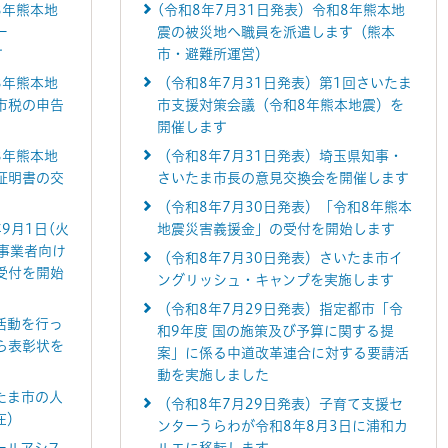
8年熊本地
(令和8年7月31日発表）令和8年熊本地
ー
震の被災地へ職員を派遣します（熊本
す
市・避難所運営）
8年熊本地
（令和8年7月31日発表）第1回さいたま
市税の申告
市支援対策会議（令和8年熊本地震）を
開催します
8年熊本地
（令和8年7月31日発表）埼玉県知事・
証明書の交
さいたま市長の意見交換会を開催します
（令和8年7月30日発表）「令和8年熊本
9月1日(火
地震災害義援金」の受付を開始します
事業者向け
（令和8年7月30日発表）さいたま市イ
受付を開始
ングリッシュ・キャンプを実施します
（令和8年7月29日発表）指定都市「令
活動を行っ
和9年度 国の施策及び予算に関する提
ら表彰状を
案」に係る中道改革連合に対する要請活
動を実施しました
たま市の人
（令和8年7月29日発表）子育て支援セ
在）
ンターうらわが令和8年8月3日に浦和カ