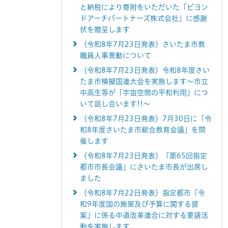
と納税により寄附をいただいた「ビヨン
ドアーチパートナーズ株式会社」に感謝
状を贈呈します
（令和8年7月23日発表）さいたま市教
職員人事異動について
（令和8年7月23日発表）令和8年度さい
たま市模擬国連大会を実施します～市立
中高生等が「宇宙空間の平和利用」につ
いて話し合います!!～
（令和8年7月23日発表）7月30日に「令
和8年度さいたま市総合教育会議」を開
催します
（令和8年7月23日発表）「第65回指定
都市市長会議」にさいたま市長が出席し
ました
（令和8年7月22日発表）指定都市「令
和9年度国の施策及び予算に関する提
案」に係る中道改革連合に対する要請活
動を実施します