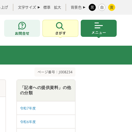
み上げ
文字サイズ
標準
拡大
背景色
黒
白
黄
お問合せ
さがす
メニュー
ページ番号：J008234
「記者への提供資料」の他
の分類
令和7年度
令和6年度