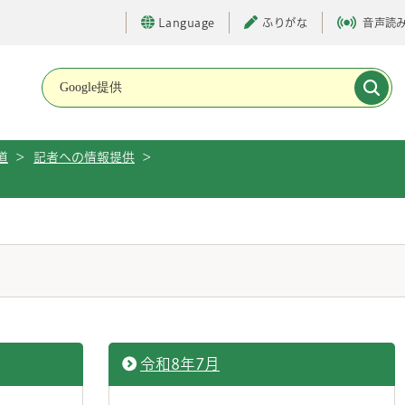
Language
ふりがな
音声読
メインメニューです。
道
>
記者への情報提供
>
令和8年7月