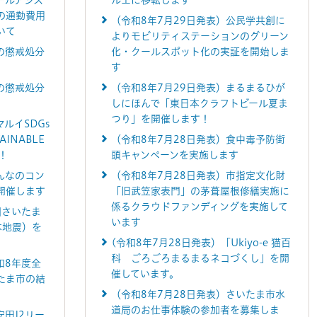
ールアシス
ルエに移転します
の通勤費用
（令和8年7月29日発表）公民学共創に
いて
よりモビリティステーションのグリーン
の懲戒処分
化・クールスポット化の実証を開始しま
す
の懲戒処分
（令和8年7月29日発表）まるまるひが
しにほんで「東日本クラフトビール夏ま
つり」を開催します！
ルイSDGs
INABLE
（令和8年7月28日発表）食中毒予防街
！
頭キャンペーンを実施します
みんなのコン
（令和8年7月28日発表）市指定文化財
開催します
「旧武笠家表門」の茅葺屋根修繕実施に
係るクラウドファンディングを実施して
回さいたま
います
本地震）を
(令和8年7月28日発表）「Ukiyo-e 猫百
科 ごろごろまるまるネコづくし」を開
和8年度全
催しています。
たま市の結
（令和8年7月28日発表）さいたま市水
道局のお仕事体験の参加者を募集しま
安田J2リー