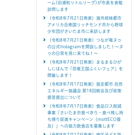
ーム(旧浦和リトルリーグ)が市長を表敬
訪問します
（令和8年7月21日発表）海外姉妹都市
アメリカ合衆国リッチモンド市から野球
少年団がさいたま市に来訪します
（令和8年7月21日発表）つなが竜ヌゥ
の公式Instagramを開設しました！～ヌ
ゥの日常を見に来てね！～
（令和8年7月21日発表）まるまるひが
しにほんで「恐竜王国ふくいフェア」を
開催します！
（令和8年7月17日発表）指定都市 自然
エネルギー協議会 第18回総会及び政策
提言提出について
（令和8年7月17日発表）食品ロス削減
事業「さいたま市食べきり・食べ残し持
ち帰り促進キャンペーン（mottECO普
及）」への協力飲食店を募集します
（令和8年7月17日発表）南区子ども防