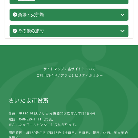
福祉施
斎場・火葬場
斎場・
その他の施設
施設を
フッターです。
サイトマップ
当サイトについて
ご利用ガイド
アクセシビリティポリシー
さいたま市役所
住所：〒330-9588 さいたま市浦和区常盤六丁目4番4号
電話：048-829-1111（代表）
※さいたまコールセンターにつながります。
開庁時間：8時30分から17時15分（土曜日、日曜日、祝日、休日、年末年始
を除く）