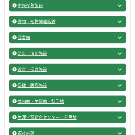
市民保養施設
施設を
動物・植物関連施設
動物・
図書館
施設を
防災・消防施設
防災・
教育・保育施設
教育・
保健・医療施設
保健・
博物館・美術館・科学館
博物館
生涯学習総合センター・公民館
施設を
福祉施設