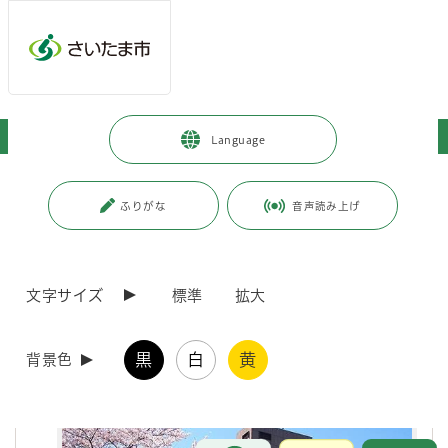
メインメニューへ移動
フッターへ移動します
メインメニューをスキップして本文へ移動
トップページ
>
施設を探す・予約する
Language
ページの本文です。
ページ番号：J000008
ふりがな
音声読み上げ
施設を探す・予約する
こちらのページでは、市内公共施設の情報を紹介しています。
文字サイズ
標準
拡大
施設を探す
黒
白
黄
背景色
お問合せ
メインメニューです。