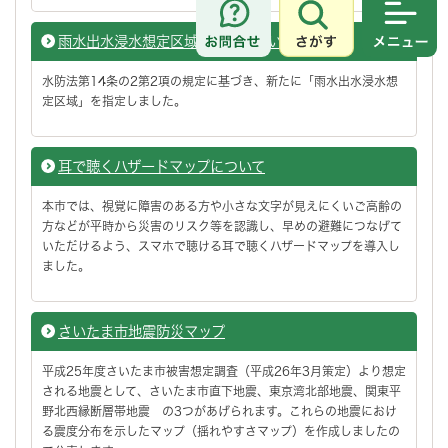
さがす
メニュ
雨水出水浸水想定区域の指定について
水防法第14条の2第2項の規定に基づき、新たに「雨水出水浸水想
定区域」を指定しました。
耳で聴くハザードマップについて
本市では、視覚に障害のある方や小さな文字が見えにくいご高齢の
方などが平時から災害のリスク等を認識し、早めの避難につなげて
いただけるよう、スマホで聴ける耳で聴くハザードマップを導入し
ました。
さいたま市地震防災マップ
平成25年度さいたま市被害想定調査（平成26年3月策定）より想定
される地震として、さいたま市直下地震、東京湾北部地震、関東平
野北西縁断層帯地震 の3つがあげられます。これらの地震におけ
る震度分布を示したマップ（揺れやすさマップ）を作成しましたの