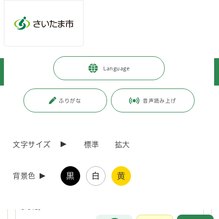
ページの本文です。
メインメニューへ移動
フッターへ移動します
メインメニューをスキップして本文へ移動
トップページ
>
暮らし・手続き
>
安全・防災・消防
>
防災
>
Language
ハザードマップ・防災カルテ
>
ハザードマップ
ページ番号：J003544
ふりがな
音声読み上げ
ハザードマップ
文字サイズ
標準
拡大
さいたま市内水ハザードマップについて（令和8年4月
23日公開）
黒
白
黄
背景色
浸水する危険性の高い場所を広く周知するため、浸水シミュレーシ
ョンを活用し、新たに「さいたま市内水ハザードマップ」を作成し
ました。
お問合せ
メインメニューです。