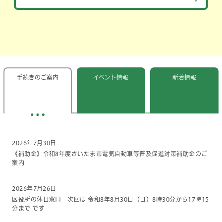
新着情報・その他新着情報です。
手続きの
ご案内
イベント
情報
新着
情報
2026年7月30日
《補助金》令和8年度さいたま市電気自動車等普及促進対策補助金のご
案内
2026年7月26日
区役所の休日窓口 次回は 令和8年8月30日（日）8時30分から17時15
分まで です