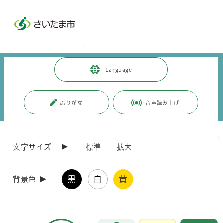
メインメニューへ移動
フッターへ移動します
メインメニューをスキップして本文へ移動
Language
ふりがな
音声読み上げ
文字サイズ
標準
拡大
黒
白
黄
背景色
トピックス
お問合せ
メインメニューです。