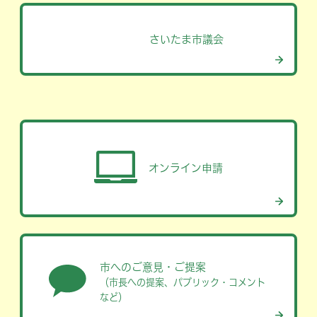
さいたま市議会
公共施設
予約システム
転入者の方へ
スポーツ施設や公民館、文
新しくさいたま市に転入さ
化・コミュニティ施設など
れた方々に必要な、身近な
の予約ができます
行政手続きや便利な情報な
どをまとめています
オンライン申請
市へのご意見・ご提案
（市長への提案、パブリック・コメント
など）