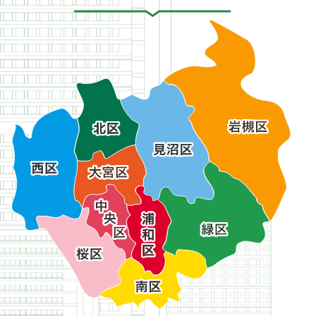
ー
ジ
ジ
ー
ー
へ
ジ
へ
へ
ジ
ジ
へ
へ
へ