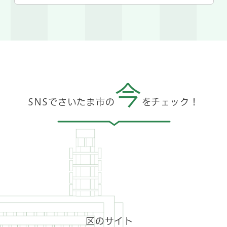
今
SNSでさいたま市の
をチェック！
X（旧
Facebook
LINE
Twitter）
の
の
Instagram
YouTube
そ
の
ア
ア
の
の
の
ア
カ
カ
ア
ア
他
カ
ウ
ウ
カ
カ
SNS
ウ
ン
ン
ウ
ウ
の
ン
ト
ト
ン
ン
ペ
ト
ペ
ペ
ト
ト
ー
区のサイト
ペ
ー
ー
ペ
ペ
ジ