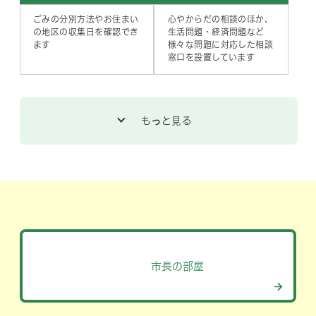
ごみの分別方法やお住まい
心やからだの相談のほか、
の地区の収集日を確認でき
生活問題・経済問題など
ます
様々な問題に対応した相談
窓口を設置しています
市バス・
タクシー
さいたま
子育てWEB
市内で運行しているコミュ
子育てをしている方やこれ
ニティバスや乗合タクシー
から子育てをする方、子育
のルート・停留所位置など
てを応援している方のため
をご覧になれます
の子育てポータルサイトで
す
市長の部屋