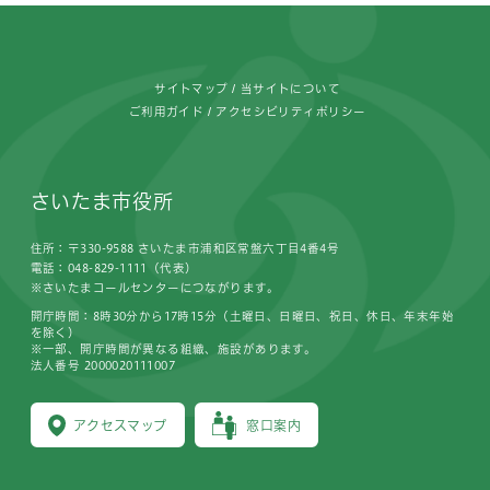
フッターです。
サイトマップ
当サイトについて
ご利用ガイド
アクセシビリティポリシー
さいたま市役所
住所：〒330-9588 さいたま市浦和区常盤六丁目4番4号
電話：048-829-1111（代表）
※さいたまコールセンターにつながります。
開庁時間：8時30分から17時15分（土曜日、日曜日、祝日、休日、年末年始
を除く）
※一部、開庁時間が異なる組織、施設があります。
法人番号 2000020111007
アクセスマップ
窓口案内