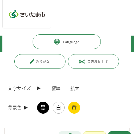
メインメニューへ移動
フッターへ移動します
メインメニューをスキップして本文へ移動
トップページ
>
事業者向けの情報
>
届出・手続き
>
入札・契約
>
Language
お知らせ
>
さいたま市様式の請求書用紙
ページの本文です。
更新日付：2023年9月14日 / ページ番号：C002138
ふりがな
音声読み上げ
さいたま市様式の請求書用紙
文字サイズ
標準
拡大
さいたま市様式の請求用紙
黒
白
黄
背景色
さいたま市に請求する場合に、一般的に使用を推奨する請求書用紙で
す。
インボイスに対応した様式についても、必要に応じてお使いください。
お問合せ
メインメニューです。