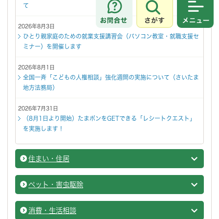
て
さがす
メニュ
2026年8月3日
ひとり親家庭のための就業支援講習会（パソコン教室・就職支援セ
ミナー）を開催します
2026年8月1日
全国一斉「こどもの人権相談」強化週間の実施について（さいたま
地方法務局）
2026年7月31日
（8月1日より開始）たまポンをGETできる「レシートクエスト」
を実施します！
住まい・住居
住まい
ペット・害虫駆除
ペット
消費・生活相談
消費・