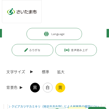
ページの本文です。
メインメニューへ移動
フッターへ移動します
メインメニューをスキップして本文へ移動
トップページ
>
暮らし・手続き
>
住まい・暮らし・相談
Language
ページ番号：J006734
ふりがな
音声読み上げ
住まい・暮らし・相談
文字サイズ
標準
拡大
新着情報
新着情報一覧
RSS配信
2026年8月6日
黒
白
黄
背景色
譲渡猫の紹介
2026年8月4日
クビアカツヤカミキリ（特定外来生物）による被害等の確認につい
お問合せ
メインメニューです。