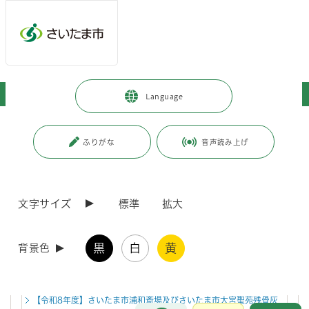
ページの本文です。
メインメニューへ移動
フッターへ移動します
メインメニューをスキップして本文へ移動
トップページ
>
市政情報
>
市の組織・各課の紹介
Language
ページ番号：J000055
ふりがな
音声読み上げ
市の組織・各課の紹介
各課へのご意見・お問い合わせについては、こちらのページから、お問
文字サイズ
標準
拡大
い合わせしたい課のページに進み、各課ページ内の「お問い合わせフォ
ーム」より行うことができます。
黒
白
黄
背景色
新着情報
新着情報一覧
RSS配信
2026年5月29日
【令和8年度】さいたま市浦和斎場及びさいたま市大宮聖苑残骨灰
お問合せ
メインメニューです。