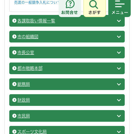
売渡の一般競争入札について
さがす
メニュ
各課取扱い情報一覧
市の組
市の組織図
市の組
市長公室
市長公
都市戦略本部
市の組
総務局
総務局
財政局
財政局
市民局
市民局
スポーツ文化局