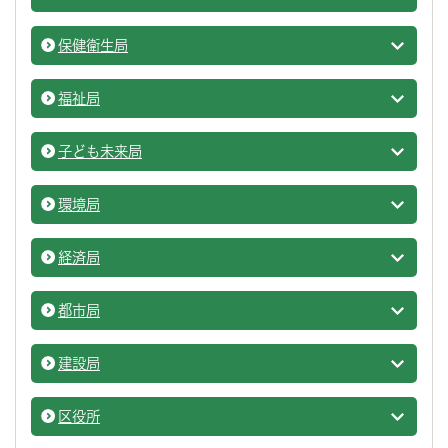
スポー
保健衛生局
保健衛
福祉局
福祉局
子ども未来局
子ども
環境局
環境局
経済局
経済局
都市局
都市局
建設局
建設局
区役所
市の組