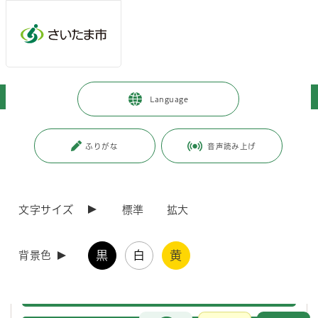
ページの本文です。
メインメニューへ移動
フッターへ移動します
メインメニューをスキップして本文へ移動
トップページ
>
事業者向けの情報
>
届出・手続き
>
入札・契約
Language
ページ番号：J002723
ふりがな
音声読み上げ
入札・契約
文字サイズ
標準
拡大
お知らせ
入札・
黒
白
黄
さいたま市契約公報
背景色
入札・
一般競争入札告示
一般競
お問合せ
メインメニューです。