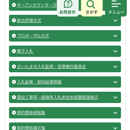
オープンカウンター方式
オープ
さがす
メニュ
総合評価方式
入札・
プロポーザル方式
入札・
電子入札
入札・
さいたま市入札監視・苦情検討委員会
入札・
入札結果・契約結果情報
入札結
建設工事等一般競争入札参加申請書関連様式
入札・
契約関係規程集
契約関
契約関係様式集