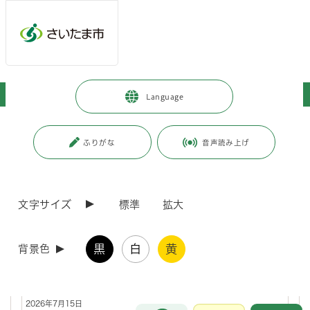
ページの本文です。
メインメニューへ移動
フッターへ移動します
メインメニューをスキップして本文へ移動
トップページ
>
市政情報
>
さいたま市プロフィール
Language
ページ番号：J000052
ふりがな
音声読み上げ
さいたま市プロフィール
文字サイズ
標準
拡大
新着情報
新着情報一覧
RSS配信
2026年7月24日
黒
白
黄
背景色
ゆるバース2026 inさいたま新都心「ヌゥのおもてなしフォトスポ
ット」ボランティアを募集します
2026年7月15日
お問合せ
メインメニューです。