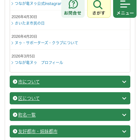
つなが竜ヌゥ公式Instagram
さがす
メニュ
2026年4月30日
さいたま市民の日
2026年4月20日
ヌゥ・サポーターズ・クラブについて
2026年3月5日
つなが竜ヌゥ プロフィール
市について
市につ
区について
区につ
町名一覧
さいた
友好都市・姉妹都市
さいた