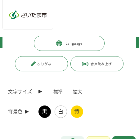
メインメニューへ移動
フッターへ移動します
メインメニューをスキップして本文へ移動
トップページ
>
市政情報
>
広報・報道
>
情報の探し方
Language
ページの本文です。
更新日付：2024年1月8日 / ページ番号：C051161
ふりがな
音声読み上げ
情報の探し方
さいたま市WEBサイトで知りたい情報を探すための方法を紹介しま
文字サイズ
標準
拡大
す。
黒
白
黄
サイト内検索から探す
背景色
検索ボックスに探したい情報のキーワードを入力して探す方法です。
お問合せ
メインメニューです。