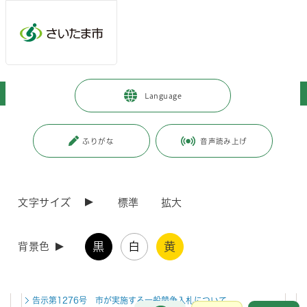
ページの本文です。
メインメニューへ移動
フッターへ移動します
メインメニューをスキップして本文へ移動
トップページ
>
市政情報
>
例規集・告示情報
Language
ページ番号：J000051
ふりがな
音声読み上げ
例規集・告示情報
文字サイズ
標準
拡大
新着情報
新着情報一覧
RSS配信
2026年8月3日
黒
白
黄
背景色
告示第1277号 市が実施する一般競争入札について
2026年8月3日
告示第1276号 市が実施する一般競争入札について
お問合せ
メインメニューです。