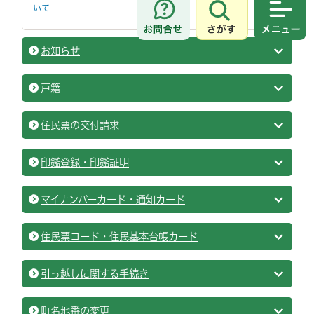
いて
さがす
メニュ
お知らせ
戸籍・
戸籍
戸籍の
住民票の交付請求
戸籍・
印鑑登録・印鑑証明
戸籍・
マイナンバーカード・通知カード
戸籍・
住民票コード・住民基本台帳カード
戸籍・
引っ越しに関する手続き
戸籍・
町名地番の変更