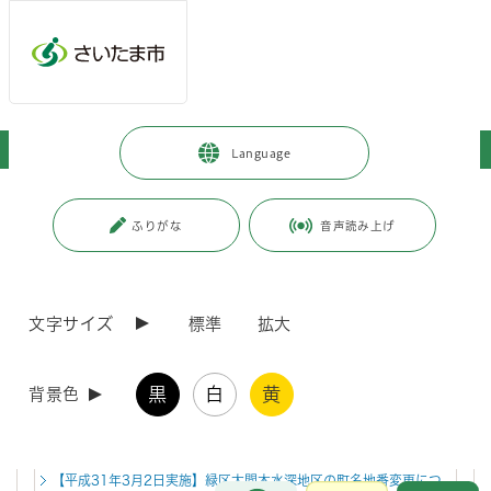
ページの本文です。
メインメニューへ移動
フッターへ移動します
メインメニューをスキップして本文へ移動
トップページ
>
暮らし・手続き
>
戸籍・住民票・印鑑登録
Language
ページ番号：J000009
ふりがな
音声読み上げ
戸籍・住民票・印鑑登録
文字サイズ
標準
拡大
新着情報
新着情報一覧
RSS配信
2026年7月22日
黒
白
黄
背景色
区役所区民課等の窓口混雑緩和のお願い
2025年12月1日
【平成31年3月2日実施】緑区大間木水深地区の町名地番変更につ
お問合せ
メインメニューです。