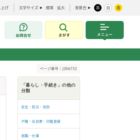
み上げ
文字サイズ
標準
拡大
背景色
黒
白
黄
お問合せ
さがす
メニュー
ページ番号：J006732
「暮らし・手続き」の他の
分類
安全・防災・消防
戸籍・住民票・印鑑登録
就職・仕事