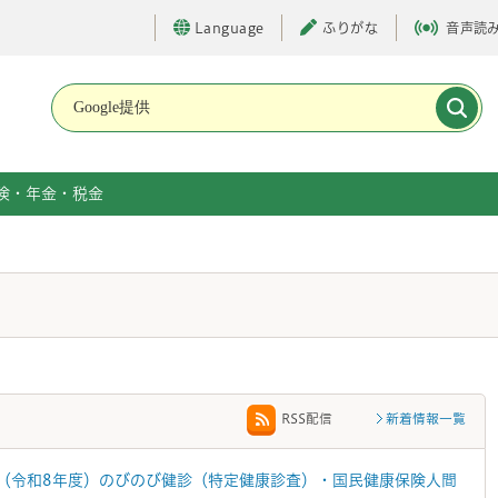
Language
ふりがな
音声読
メインメニューです。
険・年金・税金
新着情報一覧
RSS配信
度（令和8年度）のびのび健診（特定健康診査）・国民健康保険人間