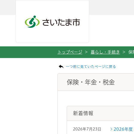
ページの本文です。
メインメニューへ移動
フッターへ移動します
メインメニューをスキップして本文へ移動
トップページ
>
暮らし・手続き
>
保
一つ前に見ていたページに戻る
保険・年金・税金
新着情報
2026年
2026年7月23日