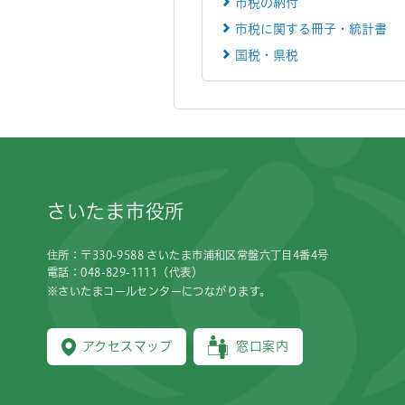
市税の納付
市税に関する冊子・統計書
国税・県税
フッターです。
さいたま市役所
住所：〒330-9588 さいたま市浦和区常盤六丁目4番4号
電話：048-829-1111（代表）
※さいたまコールセンターにつながります。
アクセスマップ
窓口案内