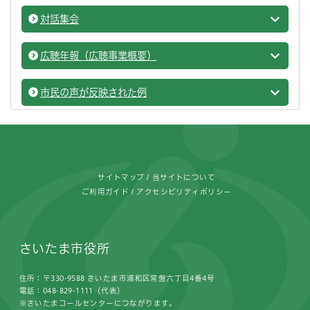
対話集会
広聴・
広聴年報（広聴事業概要）
広聴・
市民の声が反映された例
広聴・
フッターです。
サイトマップ
当サイトについて
ご利用ガイド
アクセシビリティポリシー
さいたま市役所
住所：〒330-9588 さいたま市浦和区常盤六丁目4番4号
電話：048-829-1111（代表）
※さいたまコールセンターにつながります。