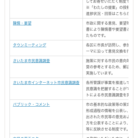
してお寄せいただく制度です。
※「わたしの提案」の投稿や、
進捗状況・回答はこちらから（
陳情・要望
市政に関する意見、要望等につ
書により陳情書や要望書として
たものです。
タウンミーティング
各区に市長が訪問し、参加者の
ーマに沿って意見交換を行いま
さいたま市民意識調査
施策に対する市民の意向等を把
営の参考とするため、郵送法に
実施しています。
さいたま市インターネット市民意識調査
各所管課が事業を推進していく
民意識を把握することができる
トによる市民意識調査を実施し
パブリック・コメント
市の基本的な政策等の策定にあ
形成過程の情報を公表し、公表
出された市民等の意見および意
方を公表することにより、市民
等に反映させる制度です。