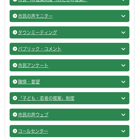
広聴・
市民の声モニター
広聴・
タウンミーティング
広聴・
パブリック・コメント
パブリ
市民アンケート
広聴・
陳情・要望
陳情・
「子ども・若者の提案」制度
広聴・
市民の声ウェブ
広聴・
コールセンター
広聴・