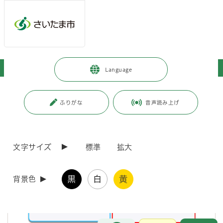
メインメニューへ移動
フッターへ移動します
メインメニューをスキップして本文へ移動
トップページ
>
市政情報
>
広聴・市民参加・アンケート
Language
ページの本文です。
ページ番号：J000042
ふりがな
音声読み上げ
広聴・市民参加・アンケート
市へのご意見・ご提案
文字サイズ
標準
拡大
黒
白
黄
背景色
お問合せ
メインメニューです。