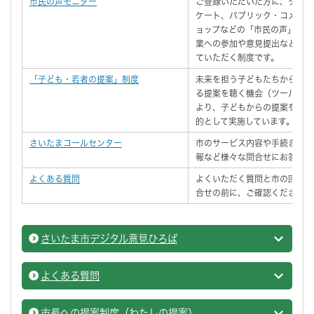
市民の声モニター
ご登録いただいた方に、タウン
ケート、パブリック・コメント
ョップなどの「市民の声」を聴
業への参加や意見提出などを通
ていただく制度です。
「子ども・若者の提案」制度
未来を担う子どもたちから、市
る提案を聴く機会（ツール）を
より、子どもからの提案を市政
的として実施しています。
さいたまコールセンター
市のサービス内容や手続き、施
報など様々な問合せにお答えし
よくある質問
よくいただく質問と市の回答を
合せの前に、ご確認ください。
さいたま市デジタル意見ひろば
広聴・
よくある質問
広聴・
市長への提案制度（わたしの提案）