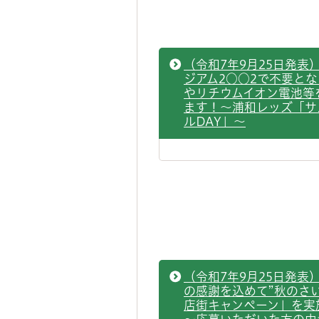
（令和7年9月25日発表
ジアム2○○2で不要と
やリチウムイオン電池等
ます！～浦和レッズ「サ
ルDAY」～
（令和7年9月25日発表
の感謝を込めて”秋のさ
店街キャンペーン」を実