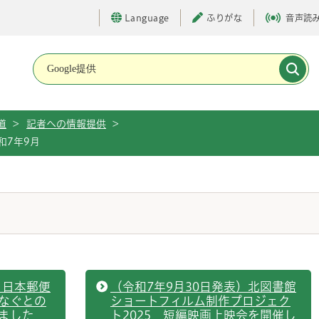
Language
ふりがな
音声読
メインメニューです。
道
>
記者への情報提供
>
和7年9月
）日本郵便
（令和7年9月30日発表）北図書館
なぐとの
ショートフィルム制作プロジェク
ました
ト2025 短編映画上映会を開催し