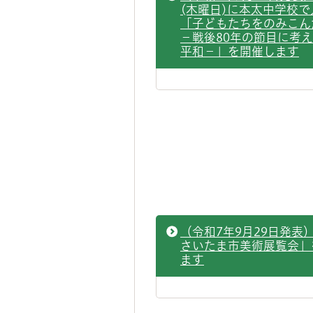
(木曜日)に本太中学校
「子どもたちをのみこ
－戦後80年の節目に考
平和－」を開催します
（令和7年9月29日発表
さいたま市美術展覧会」
ます