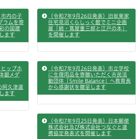
）市内の子
（令和7年9月26日発表）旧坂東家
グラムを寄
住宅見沼くらしっく館でミニ企画
彩の国建
展「続・蔦屋重三郎と江戸の本」
します
を開催します
）ヒップホ
（令和7年9月26日発表）市立学校
体銀メダ
に生理用品を寄贈いただく市民活
動団体「Smile Balance」へ教育長
R」の阿久津選
から感謝状を贈呈します
します
（令和7年9月25日発表）日本郵便
株式会社及び株式会社つなぐと連
携協定発表式を開催します