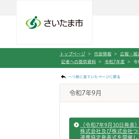
ページの本文です。
メインメニューへ移動
フッターへ移動します
メインメニューをスキップして本文へ移動
トップページ
>
市政情報
>
広報・報
記者への提供資料
>
令和7年度
>
令
一つ前に見ていたページに戻る
令和7年9月
（令和7年9月30日発表
株式会社及び株式会社つ
連携協定発表式を開催し