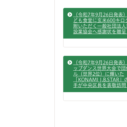
（令和7年9月26日発表
ども食堂に玄米600キロ
附いただく一般社団法人
設業協会へ感謝状を贈呈
（令和7年9月26日発表
ップダンス世界大会で団
ル（世界2位）に輝いた
「KONAMI J.B.STA
手が中央区長を表敬訪問