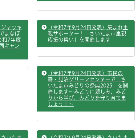
）ジャッキ
（令和7年9月24日発表）集まれ里
でまなぼ
親サポーター！「さいたま市里親
令和7年度
応援の集い」を開催します
同キャン
（令和7年9月24日発表）市民の
森・見沼グリーンセンターで「さ
いたま市みどりの祭典2025」を開
催します～みどりに親しみ、みど
りから学び、みどりを守り育てま
しょう！～
）さいたま
（令和7年9月24日発表）さいたま