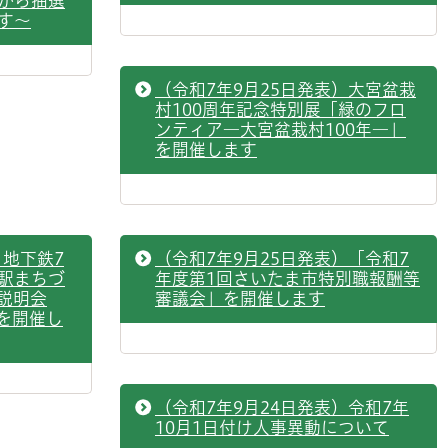
から抽選
す～
（令和7年9月25日発表）大宮盆栽
村100周年記念特別展「緑のフロ
ンティア―大宮盆栽村100年―」
を開催します
）地下鉄7
（令和7年9月25日発表）「令和7
駅まちづ
年度第1回さいたま市特別職報酬等
説明会
審議会」を開催します
を開催し
（令和7年9月24日発表）令和7年
10月1日付け人事異動について