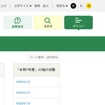
み上げ
文字サイズ
標準
拡大
背景色
黒
白
黄
お問合せ
さがす
メニュー
ページ番号：J007874
「令和7年度」の他の分類
令和8年3月
令和8年2月
令和8年1月