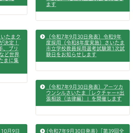
ます
さいたまク
（令和7年9月30日発表）令和9年
が決定！
度採用（令和8年度実施）さいたま
手、プリ
市立学校教員採用選考試験第1次試
など世界
験日をお知らせします
たまに集
（令和7年9月30日発表）アーツカ
ウンシルさいたま「レクチャー+出
張相談（法律編）」を開催します
10月9日
(令和7年9月30日発表)「第39回全