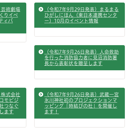
）芸術劇場
（令和7年9月29日発表）まるまる
くりイベ
ひがしにほん（東日本連携センタ
ティバ
ー）10月のイベント情報
（令和7年9月26日発表）人命救助
を行った消防協力者に見沼消防署
長から表彰状を贈呈します
）株式会社
（令和7年9月26日発表）武蔵一宮
コモビジ
氷川神社初のプロジェクションマ
社つなぐ
ッピング「時結びの杜」を開催し
します
ます！