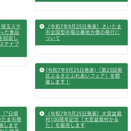
）埼玉スタ
（令和7年9月25日発表）さいたま
なった食品
市全国型市場公募地方債の発行に
を回収し
ついて
ステナブ
(令和7年9月25日発表)「第23回南
区ふるさとふれあいフェア」を開
催します！
）「“日頃
（令和7年9月25日発表）大宮盆栽
いたま市商
村100周年記念「大宮盆栽村かる
施します
た」を販売します