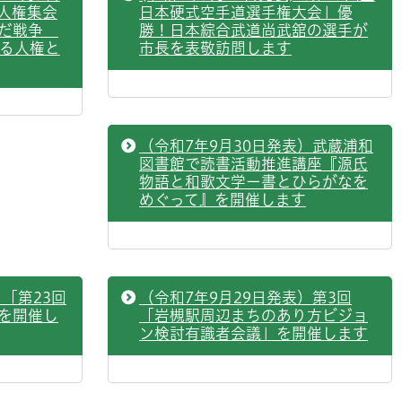
で人権集会
日本硬式空手道選手権大会」優
んだ戦争
勝！日本綜合武道尚武舘の選手が
える人権と
市長を表敬訪問します
（令和7年9月30日発表）武蔵浦和
図書館で読書活動推進講座『源氏
物語と和歌文学ー書とひらがなを
めぐって』を開催します
）「第23回
（令和7年9月29日発表）第3回
を開催し
「岩槻駅周辺まちのあり方ビジョ
ン検討有識者会議」を開催します