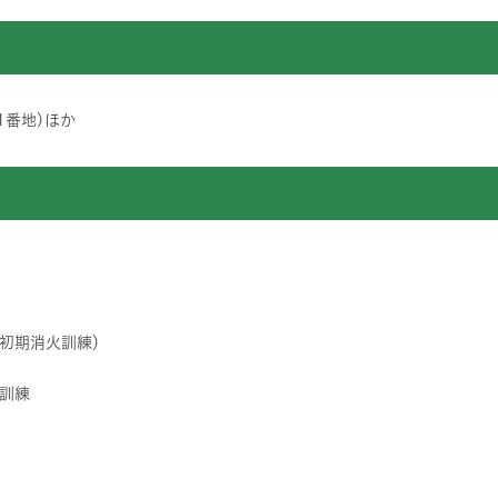
1番地)ほか
初期消火訓練）
訓練