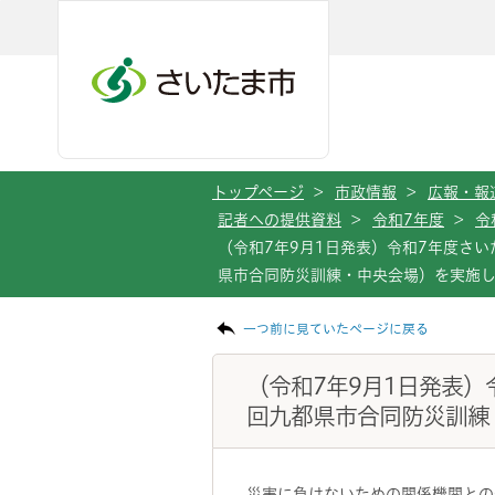
メインメニューへ移動
フッターへ移動します
メインメニューをスキップして本文へ移動
トップページ
>
市政情報
>
広報・報
記者への提供資料
>
令和7年度
>
令
（令和7年9月1日発表）令和7年度さ
県市合同防災訓練・中央会場）を実施
ページの本文です。
一つ前に見ていたページに戻る
（令和7年9月1日発表）
回九都県市合同防災訓練
災害に負けないための関係機関との