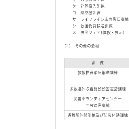
ケ 部隊投入訓練
コ 航空機訓練
サ ライフライン応急復旧訓練
シ 救援物資輸送訓練
ス 防災フェア(体験・展示)
(2) その他の会場
訓 練
救援物資緊急輸送訓練
多数遺体収容施設設置運営訓練
災害ボランティアセンター
開設運営訓練
避難所体験訓練及び防災体験訓練