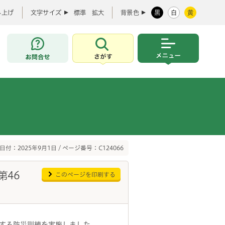
み上げ
文字サイズ
標準
拡大
背景色
黒
白
黄
お問合せ
さがす
メニュー
日付：2025年9月1日 / ページ番号：C124066
第46
このページを印刷する
する防災訓練を実施しました。