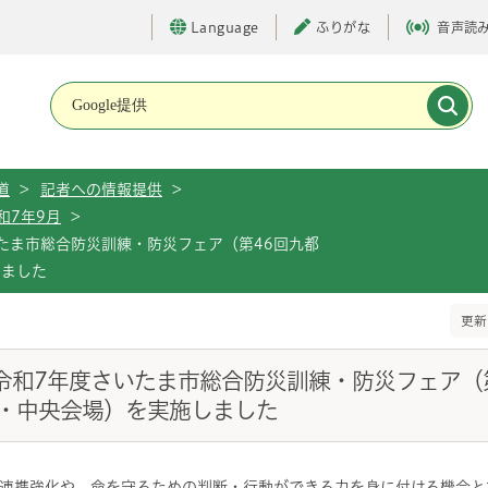
Language
ふりがな
音声読
メインメニューです。
道
>
記者への情報提供
>
和7年9月
>
いたま市総合防災訓練・防災フェア（第46回九都
しました
更新
令和7年度さいたま市総合防災訓練・防災フェア（
・中央会場）を実施しました
連携強化や、命を守るための判断・行動ができる力を身に付ける機会と