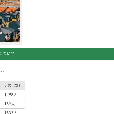
について
す。
人数（計）
1492人
189人
1833人