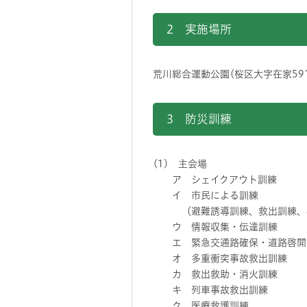
2 実施場所
荒川総合運動公園(桜区大字在家59
3 防災訓練
(1) 主会場
ア シェイクアウト訓練
イ 市民による訓練
（避難誘導訓練、救出訓練、
ウ 情報収集・伝達訓練
エ 緊急交通路確保・道路啓開
オ 多重衝突事故救出訓練
カ 救出救助・消火訓練
キ 列車事故救出訓練
ク 医療救護訓練