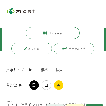
メインメニューへ移動
フッターへ移動します
メインメニューをスキップして本文へ移動
トップページ
>
市政情報
>
広報・報道
>
記者への情報提供
>
Language
記者への提供資料
>
令和7年度
>
令和7年9月
>
（令和7年9月17日発表）「中央区区民まつり」を開催します～つなげよう
コミュニティの輪～
ふりがな
音声読み上げ
ページの本文です。
更新日付：2025年9月17日 / ページ番号：C124174
（令和7年9月17日発表）「中央区区民まつり」を
文字サイズ
標準
拡大
開催します～つなげようコミュニティの輪～
黒
白
黄
背景色
「区民と行政との協働」の理念のもと、より一層の区民相互のふれあい
と連帯感および郷土意識の醸成を深めるため「中央区区民まつり」を開
催します。飲食・物販・展示やキッチンカーの出店、ステージ発表など
盛りだくさん。
11月1日（土曜日）と11月2日（日曜日）の2日間開催します。ご家
お問合せ
メインメニューです。