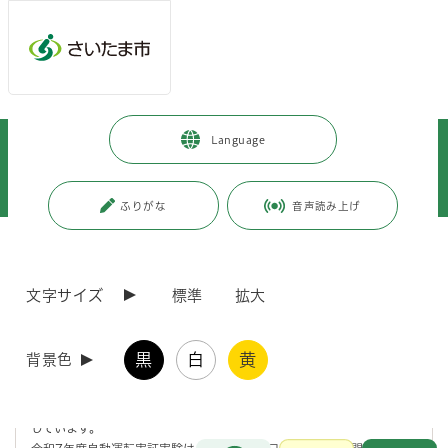
メインメニューへ移動
フッターへ移動します
メインメニューをスキップして本文へ移動
トップページ
>
市政情報
>
広報・報道
>
記者への情報提供
>
Language
記者への提供資料
>
令和7年度
>
令和7年9月
>
(令和7年9月16日発表)さいたま市内で初めて、大型バスの自動運転の導入
に向けた取組みを開始します！
ふりがな
音声読み上げ
ページの本文です。
更新日付：2025年9月18日 / ページ番号：C123995
(令和7年9月16日発表)さいたま市内で初めて、大
文字サイズ
標準
拡大
型バスの自動運転の導入に向けた取組みを開始し
ます！
黒
白
黄
背景色
さいたま市では、公共交通サービス水準の維持・向上を目指し、バス運
転手不足等への対応を図るため、自動運転バスのレベル4※実装を目指
しています。
お問合せ
メインメニューです。