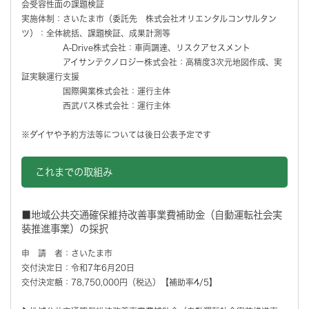
会受容性面の課題検証
実施体制：さいたま市（委託先 株式会社オリエンタルコンサルタン
ツ）：全体統括、課題検証、成果計測等
A-Drive株式会社：車両調達、リスクアセスメント
アイサンテクノロジー株式会社：高精度3次元地図作成、実
証実験運行支援
国際興業株式会社：運行主体
西武バス株式会社：運行主体
※ダイヤや予約方法等については後日公表予定です
これまでの取組み
■地域公共交通確保維持改善事業費補助金（自動運転社会実
装推進事業）の採択
申 請 者：さいたま市
交付決定日：令和7年6月20日
交付決定額：78,750,000円（税込）【補助率4/5】