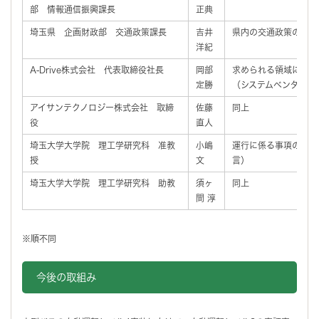
部 情報通信振興課長
正典
埼玉県 企画財政部 交通政策課長
吉井
県内の交通政策のとり
洋紀
A-Drive株式会社 代表取締役社長
岡部
求められる領域につい
定勝
（システムベンダー）
アイサンテクノロジー株式会社 取締
佐藤
同上
役
直人
埼玉大学大学院 理工学研究科 准教
小嶋
運行に係る事項の検討
授
文
言）
埼玉大学大学院 理工学研究科 助教
須ヶ
同上
間 淳
※順不同
今後の取組み