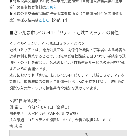
▶地域公共交通確保維持改善事業費補助金（自動運転社会実装推進事
業）の事業概要資料は
こちら
▶地域公共交通確保維持改善事業費補助金（自動運転社会実装推進事
業）の採択結果は
こちら
【外部HP】
■さいたま市レベル4モビリティ・地域コミッティの開催
＜レベル4モビリティ・地域コミッティとは＞
地域コミッティは、地方公共団体・関係行政機関・事業者による綿密な
連携体制を構築することで、地域の受容性醸成を図りつつ、手続きの透
明性・公平性を確保し、各地のレベル4自動運転サービスの実現を加速
するための会議体です。
本市においても「さいたま市レベル4モビリティ・地域コミッティ」を
設置し、関係機関の皆様と自動運転レベル4の実装を目指し、取組みの
課題や対策等について情報共有や議論を進めています。
＜第1回開催状況＞
開 催 日 ：令和7年8月1日（金曜日）
開催場所：大宮区役所（WEB併用で実施）
主な議題：コミッティの設置について、今後の取組みについて
構 成 員 ：
氏
主な