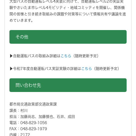
大型バスの自動運転レベル4実装に向けて、自動運転レベル2の実証実
験やさいたま市レベル4モビリティ・地域コミッティを開催し、関係機
関の皆様と引き続き取組みの課題や対策等について情報共有や議論を進
めていきます。
その他
▶自動運転バスの取組み詳細は
こちら
（随時更新予定）
▶令和7年度自動運転バス実証実験の詳細は
こちら
（随時更新予定）
問い合わせ先
都市局交通政策部交通政策課
課長：村川
担当：加藤尚志、加藤慎也、石井、成田
電話：048-829-1056
FAX：048-829-1979
内線：2172