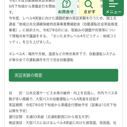
令和7年度自動運転実証実験は、北浦和駅西口から埼玉大学間を対象に
9月下旬頃から準備走行を開始し、10月下旬以降から試乗を開始予定で
さがす
メニュ
す。
今年度、レベル4実装に向けた課題把握の実証実験を行うため、国土交
通省「地域公共交通確保維持改善事業費補助金（自動運転社会実装推進
事業）」に採択され、令和7年8月には、取組みの課題や対策等につい
て情報共有や議論をする、「さいたま市レベル4モビリティ・地域コミ
ッティ」を立ち上げました。
※レベル4：場所や天候、速度などの特定条件下で、自動運転システム
が車の全ての運転操作を行う完全自動運転
実証実験の概要
目 的：公共交通サービス水準の維持・向上を目指し、市内でバス本
数が多い路線で、大型バスの自動運転レベル4実装を目指す
実証期間：令和7年9月下旬頃から準備走行開始予定（試乗は10月下旬
以降を予定）
運行区間：北浦03系統（北浦和駅西口から埼玉大学）
検証項目：大型バスにおけるレベル4実装に向けた経営面、技術面、社