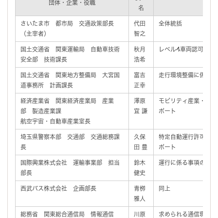
団体・企業・役職
名
さいたま市 都市局 交通政策部長
代田
全体統括
（主宰者）
智之
国土交通省 関東運輸局 自動車技術
秋月
レベル4車両認可に向
安全部 技術課長
浩希
国土交通省 関東地方整備局 大宮国
富吉
走行環境整備に係るサ
道事務所 計画課長
正幸
経済産業省 関東経済産業局 産業
澤原
モビリティ産業・地域
部 製造産業課
宜 謙
ポート
航空宇宙・自動車産業室長
埼玉県警察本部 交通部 交通総務課
久保
特定自動運行許可・道
長
田 豊
ポート
国際興業株式会社 運輸事業部 担当
鈴木
運行に係る事項の検討
部長
健史
西武バス株式会社 企画部長
青栁
同上
雅人
総務省 関東総合通信局 情報通信
川原
求められる通信環境等