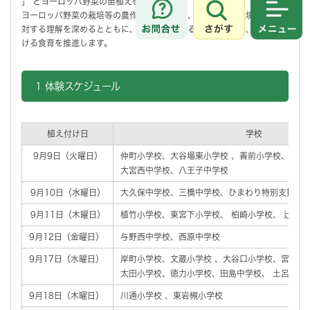
」 とヨーロッパ野菜の苗植えを実施します。
ヨーロッパ野菜の栽培等の農作業体験により、命や自然、環境や食物に
さがす
メニュ
対する理解を深めるとともに、農作業に関わる人とふれあい、学校にお
ける食育を推進します。
1 体験スケジュール
植え付け日
学校
9月9日（火曜日）
仲町小学校、大谷場東小学校 、善前小学校、和土
大宮西中学校、八王子中学校
9月10日（水曜日）
大久保中学校、三橋中学校、ひまわり特別支援学
9月11日（木曜日）
植竹小学校、東宮下小学校、 柏崎小学校、 辻南小
9月12日（金曜日）
与野西中学校、西原中学校
9月17日（水曜日）
岸町小学校、文蔵小学校 、大谷口小学校、宮前小
太田小学校、徳力小学校、田島中学校、 土呂中学
9月18日（木曜日）
川通小学校 、東岩槻小学校