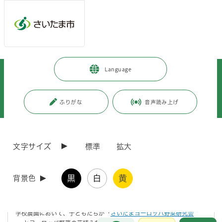
メインメニューへ移動
フッターへ移動します
メインメニューをスキップして本文へ移動
トップページ
>
市政情報
>
広報・報道
>
記者への情報提供
>
Language
記者への提供資料
>
令和7年度
>
令和7年9月
>
（令和7年9月3日発表）「さいたまヨーロッパ野菜研究会」と連携・協力し
て取り組む学校農園における食育活動～子どもたちがヨーロッパ野菜の苗植
ふりがな
音声読み上げ
えを体験します～
ページの本文です。
更新日付：2025年9月3日 / ページ番号：C123674
文字サイズ
標準
拡大
（令和7年9月3日発表）「さいたまヨーロッパ野
菜研究会」と連携・協力して取り組む学校農園に
おける食育活動～子どもたちがヨーロッパ野菜の
黒
白
黄
背景色
苗植えを体験します～
学校農園において、子どもたちが「
さいたまヨーロッパ野菜研究会
お問合せ
メインメニューです。