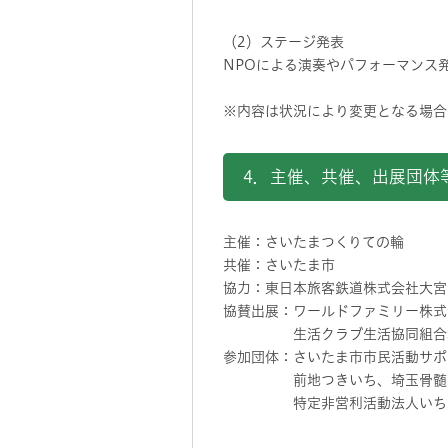
（2）ステージ発表
NPOによる演奏やパフォーマンス
※内容は状況により変更となる場合
4．主催、共催、出展団体
主催：さいたまつくりての輪
共催：さいたま市
協力：東日本旅客鉄道株式会社大宮
協賛出展：ワールドファミリー株式
生活クラブ生活協同組合埼玉、
参加団体：さいたま市市民活動サポ
前地つきいち、埼玉骨髄バンク
特定非営利活動法人いちご福祉