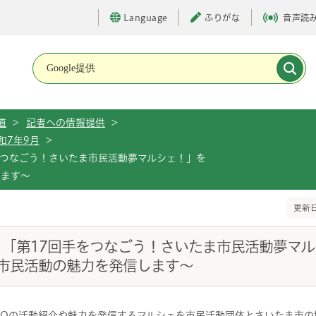
Language
ふりがな
音声読
メインメニューです。
道
>
記者への情報提供
>
和7年9月
>
手をつなごう！さいたま市民活動夢マルシェ！」を
します～
更新日
）「第17回手をつなごう！さいたま市民活動夢マル
市民活動の魅力を発信します～
NPOの活動紹介や魅力を発信するマルシェを市民活動団体とさいたま市