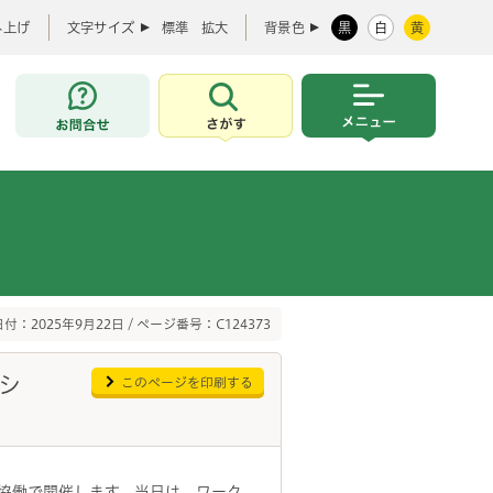
み上げ
文字サイズ
標準
拡大
背景色
黒
白
黄
お問合せ
さがす
メニュー
付：2025年9月22日 / ページ番号：C124373
シ
このページを印刷する
の協働で開催します。当日は、ワーク