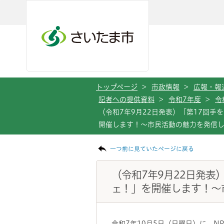
メインメニューへ移動
フッターへ移動します
メインメニューをスキップして本文へ移動
トップページ
>
市政情報
>
広報・報
記者への提供資料
>
令和7年度
>
令
（令和7年9月22日発表）「第17回
開催します！～市民活動の魅力を発信
ページの本文です。
一つ前に見ていたページに戻る
（令和7年9月22日発表
ェ！」を開催します！～
令和7年10月5日（日曜日）に、