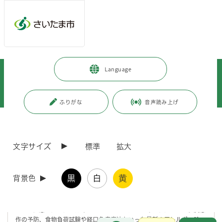
メインメニューへ移動
フッターへ移動します
メインメニューをスキップして本文へ移動
トップページ
>
市政情報
>
広報・報道
>
記者への情報提供
>
Language
記者への提供資料
>
令和7年度
>
令和7年9月
>
（令和7年9月10日発表）「令和7年度さいたま市食物アレルギー講演会」
を実施します
ふりがな
音声読み上げ
ページの本文です。
更新日付：2025年9月10日 / ページ番号：C123967
（令和7年9月10日発表）「令和7年度さいたま市
文字サイズ
標準
拡大
食物アレルギー講演会」を実施します
黒
白
黄
背景色
食物アレルギーに対する考え方は大きく変化しており、以前に指導され
ていた妊娠中や授乳中に卵や牛乳を食べない、離乳食を遅らせた方が良
いという説は、すでに根拠がないと否定されています。では、どういう
ことに注意したらアレルギーにならないのか？スキンケアによる経皮感
作の予防、食物負荷試験や経口免疫療法といった最新のアレルギー診
お問合せ
メインメニューです。