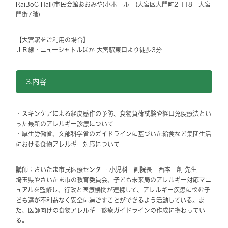
RaiBoC Hall(市民会館おおみや)小ホール (大宮区大門町2-118 大宮
門街7階)
【大宮駅をご利用の場合】
ＪＲ線・ニューシャトルほか 大宮駅東口より徒歩3分
3.内容
・スキンケアによる経皮感作の予防、食物負荷試験や経口免疫療法とい
った最新のアレルギー診療について
・厚生労働省、文部科学省のガイドラインに基づいた給食など集団生活
における食物アレルギー対応について
講師：さいたま市民医療センター 小児科 副院長 西本 創 先生
埼玉県やさいたま市の教育委員会、子ども未来局のアレルギー対応マニ
ュアルを監修し、行政と医療機関が連携して、アレルギー疾患に悩む子
ども達が不利益なく安全に過ごすことができるよう活動している。ま
た、医師向けの食物アレルギー診療ガイドラインの作成に携わってい
る。