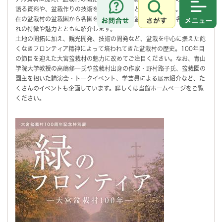
語る資料や、盆栽作りの技術を伝える資料などを展示します。また、現
さがす
メニュ
在の盆栽村の盆栽園から各園を代表する名品盆栽を展示し、各園それぞ
れの特徴や魅力とともに紹介します。
土地の開拓に加え、観光開発、技術の開発など、盆栽を中心に据えた飽
くなきフロンティア精神によって培われてきた盆栽村の歴史。100年目
の節目を迎えた大宮盆栽村の魅力に改めてご注目ください。なお、青山
学院大学教授の高嶋修一氏や盆栽村出身の作家・野村路子氏、盆栽園の
園主を招いた講演会・トークイベント、学芸員による展示紹介など、た
くさんのイベントも企画しています。詳しくは当館ホームぺージをご覧
ください。