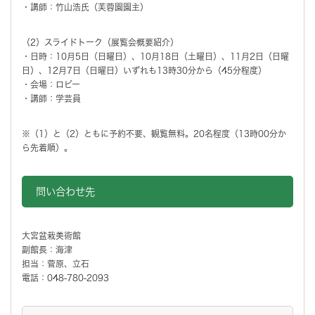
・講師：竹山浩氏（芙蓉園園主）
（2）スライドトーク（展覧会概要紹介）
・日時：10月5日（日曜日）、10月18日（土曜日）、11月2日（日曜
日）、12月7日（日曜日）いずれも13時30分から（45分程度）
・会場：ロビー
・講師：学芸員
※（1）と（2）ともに予約不要、観覧無料。20名程度（13時00分か
ら先着順）。
問い合わせ先
大宮盆栽美術館
副館長：海津
担当：菅原、立石
電話：048-780-2093