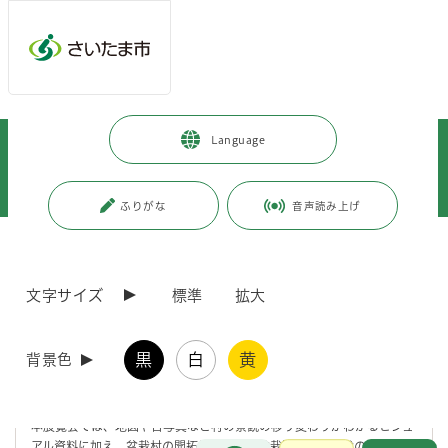
メインメニューへ移動
フッターへ移動します
メインメニューをスキップして本文へ移動
トップページ
>
市政情報
>
広報・報道
>
記者への情報提供
>
Language
記者への提供資料
>
令和7年度
>
令和7年9月
>
（令和7年9月25日発表）大宮盆栽村100周年記念特別展「緑のフロンティ
ア―大宮盆栽村100年―」を開催します
ふりがな
音声読み上げ
ページの本文です。
更新日付：2025年9月25日 / ページ番号：C124417
（令和7年9月25日発表）大宮盆栽村100周年記念
文字サイズ
標準
拡大
特別展「緑のフロンティア―大宮盆栽村100年―」
を開催します
黒
白
黄
背景色
大宮盆栽美術館では、大宮盆栽村の開村100周年を記念し、盆栽村の歴
史を振り返る特別展を開催します。
本展覧会では、地図や古写真など村の景観の移り変わりがわかるビジュ
お問合せ
アル資料に加え、盆栽村の開拓に尽力した盆栽園の第一世代の歩みを物
メインメニューです。