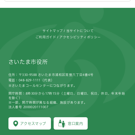
フッターです。
サイトマップ
当サイトについて
ご利用ガイド
アクセシビリティポリシー
さいたま市役所
住所：〒330-9588 さいたま市浦和区常盤六丁目4番4号
電話：048-829-1111（代表）
※さいたまコールセンターにつながります。
開庁時間：8時30分から17時15分（土曜日、日曜日、祝日、休日、年末年始
を除く）
※一部、開庁時間が異なる組織、施設があります。
法人番号 2000020111007
アクセスマップ
窓口案内