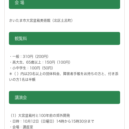
会 場
さいたま市大宮盆栽美術館（北区土呂町）
観覧料
・一般：310円（200円）
・高大生、65歳以上：150円（100円）
・小中学生：100円（50円）
＊（ ）内は20名以上の団体料金、障害者手帳をお持ちの方と、付き添
いの方1名は半額
講演会
（1）大宮盆栽村と100年前の郊外開発
・日時：10月12日（日曜日）14時から15時30分まで
・会場：講座室