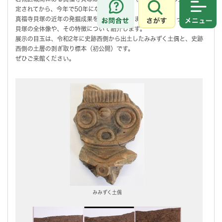
定されてから、今年で50年になります。
さがす
メニュ
真福寺貝塚の近年の発掘成果を中心に、これまで明らかになった真福寺
貝塚の全体像や、その特徴について紹介します。
展示の目玉は、令和2年に史跡西側から出土したみみずく土偶と、史跡
西側の土層の剥ぎ取り標本（初公開）です。
ぜひご来館ください。
みみずく土偶