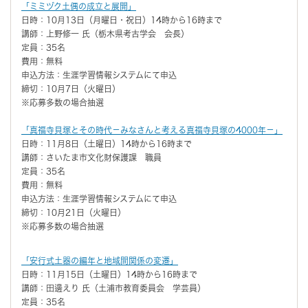
「ミミヅク土偶の成立と展開」
日時：10月13日（月曜日・祝日）14時から16時まで
講師：上野修一 氏（栃木県考古学会 会長）
定員：35名
費用：無料
申込方法：生涯学習情報システムにて申込
締切：10月7日（火曜日）
※応募多数の場合抽選
「真福寺貝塚とその時代－みなさんと考える真福寺貝塚の4000年－」
日時：11月8日（土曜日）14時から16時まで
講師：さいたま市文化財保護課 職員
定員：35名
費用：無料
申込方法：生涯学習情報システムにて申込
締切：10月21日（火曜日）
※応募多数の場合抽選
「安行式土器の編年と地域間関係の変遷」
日時：11月15日（土曜日）14時から16時まで
講師：田邊えり 氏（土浦市教育委員会 学芸員）
定員：35名