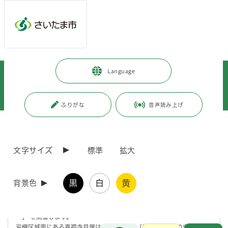
メインメニューへ移動
フッターへ移動します
メインメニューをスキップして本文へ移動
トップページ
>
市政情報
>
広報・報道
>
記者への情報提供
>
Language
記者への提供資料
>
令和7年度
>
令和7年9月
>
（令和7年9月24日発表）さいたま市立博物館で第49回特別展「真福寺貝塚
－国指定史跡50年－」を開催します
ふりがな
音声読み上げ
ページの本文です。
更新日付：2025年9月24日 / ページ番号：C123998
（令和7年9月24日発表）さいたま市立博物館で第
文字サイズ
標準
拡大
49回特別展「真福寺貝塚－国指定史跡50年－」を
開催します
黒
白
黄
背景色
さいたま市立博物館で、令和7年10月11日（土曜日）から11月24日
（月曜日・休日）まで第49回特別展「真福寺貝塚－国指定史跡50年
－」 を開催します。
お問合せ
岩槻区城南にある真福寺貝塚は、昭和50 年（1975）に国の史跡に指
メインメニューです。