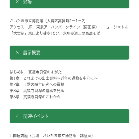
2 会場
さいたま市立博物館（大宮区高鼻町2－1－2）
アクセス：JR・東武アーバンパークライン（野田線）・ニューシャトル
「大宮駅」東口より徒歩15分、氷川参道二の鳥居そば
3 展示概要
はじめに 真福寺貝塚のすがた
第1章 これまでの出土資料～近年の遺物を中心に～
第2章 土器の編年研究への貢献
第3章 真福寺貝塚の遺構を見る
第4章 真福寺貝塚のこれから
4 関連イベント
1.関連講座（会場：さいたま市立博物館 講座室）