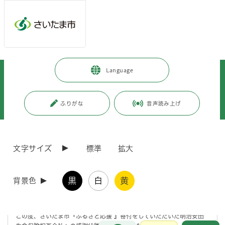
メインメニューへ移動
フッターへ移動します
メインメニューをスキップして本文へ移動
トップページ
>
市政情報
>
広報・報道
>
記者への情報提供
>
Language
記者への提供資料
>
令和7年度
>
令和7年9月
>
（令和7年9月18日発表）さいたま市『ふるさと応援』寄付 感謝状贈呈式及
び明治安田生命保険相互会社及び株式会社つなぐと連携協定締結式を開催し
ふりがな
音声読み上げ
ます
ページの本文です。
更新日付：2026年4月1日 / ページ番号：C124543
文字サイズ
標準
拡大
（令和7年9月18日発表）さいたま市『ふるさと応
援』寄付 感謝状贈呈式及び明治安田生命保険相互
会社及び株式会社つなぐと連携協定締結式を開催
黒
白
黄
背景色
します
この度、さいたま市『ふるさと応援 』寄付をしていただいた明治安田
お問合せ
メインメニューです。