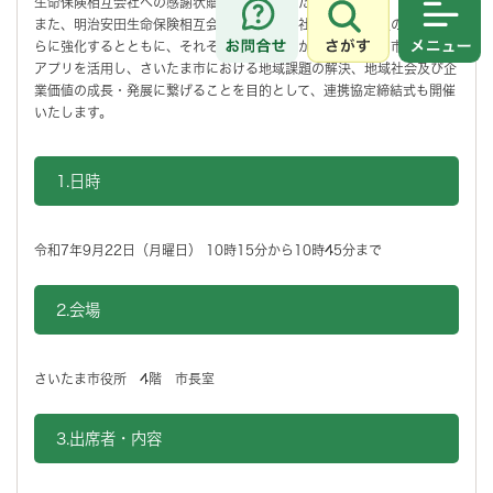
生命保険相互会社への感謝状贈呈式を開催いたします。
また、明治安田生命保険相互会社及び株式会社つなぐと相互の連携をさ
さがす
メニュ
らに強化するとともに、それぞれの強みを活かし、さいたま市みんなの
アプリを活用し、さいたま市における地域課題の解決、地域社会及び企
業価値の成長・発展に繋げることを目的として、連携協定締結式も開催
いたします。
1.日時
令和7年9月22日（月曜日） 10時15分から10時45分まで
2.会場
さいたま市役所 4階 市長室
3.出席者・内容