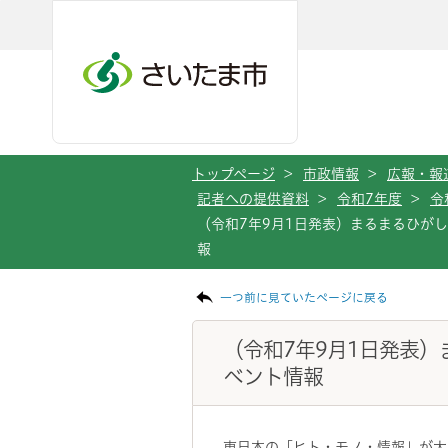
メインメニューへ移動
フッターへ移動します
メインメニューをスキップして本文へ移動
トップページ
>
市政情報
>
広報・報
記者への提供資料
>
令和7年度
>
令
（令和7年9月1日発表）まるまるひが
報
ページの本文です。
一つ前に見ていたページに戻る
（令和7年9月1日発表
ベント情報
東日本の「ヒト・モノ・情報」が大