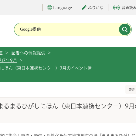
Language
ふりがな
音声読
メインメニューです。
道
>
記者への情報提供
>
和7年9月
>
しにほん（東日本連携センター）9月のイベント情
更新
）まるまるひがしにほん（東日本連携センター）9月
宮に集合！交流・発信・活性化を促す地方創生の場「まるまるひがしに