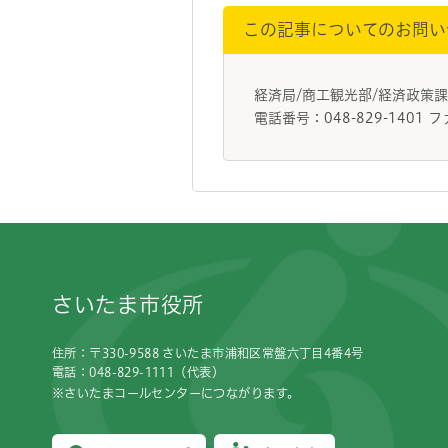
この記事についてのお問い
経済局/商工観光部/経済政策
電話番号：048-829-1401 フ
フッターです。
さいたま市役所
住所：〒330-9588 さいたま市浦和区常盤六丁目4番4号
電話：048-829-1111（代表）
※さいたまコールセンターにつながります。