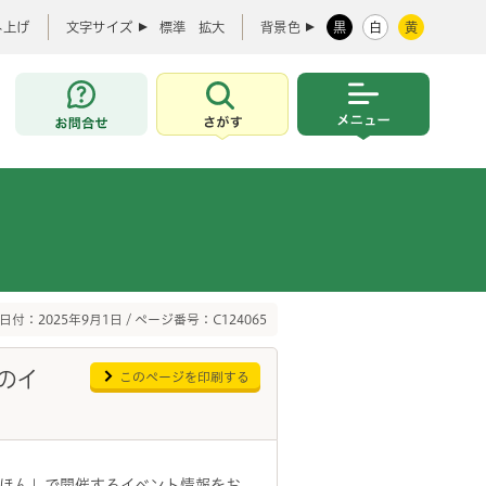
み上げ
文字サイズ
標準
拡大
背景色
黒
白
黄
お問合せ
さがす
メニュー
日付：2025年9月1日 / ページ番号：C124065
のイ
このページを印刷する
ほん」で開催するイベント情報をお