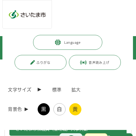
メインメニューへ移動
フッターへ移動します
メインメニューをスキップして本文へ移動
トップページ
>
市政情報
>
広報・報道
>
記者への情報提供
>
Language
記者への提供資料
>
令和7年度
>
令和7年9月
>
（令和7年9月24日発表）さいたま市教職員人事異動について
ふりがな
音声読み上げ
ページの本文です。
更新日付：2025年9月24日 / ページ番号：C124352
（令和7年9月24日発表）さいたま市教職員人事異
動について
文字サイズ
標準
拡大
令和7年10月1日付けさいたま市教職員人事異動を、次のとおり行いま
黒
白
黄
背景色
す。
さいたま市教職員（管理職）人事異動
お問合せ
メインメニューです。