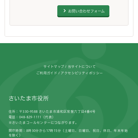
お問い合わせフォーム
フッターです。
サイトマップ
当サイトについて
ご利用ガイド
アクセシビリティポリシー
さいたま市役所
住所：〒330-9588 さいたま市浦和区常盤六丁目4番4号
電話：048-829-1111（代表）
※さいたまコールセンターにつながります。
開庁時間：8時30分から17時15分（土曜日、日曜日、祝日、休日、年末年始
を除く）