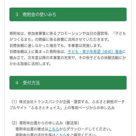
3 寄附金の使いみち
寄附金は、参加者募集に係るプロモーションや当日の運営等、「子ども
がつくるまち」の開催に係る経費に活用させていただきます。
目標金額に達しなかった場合でも、本事業は実施します。
目標金額以上に集まった寄附金は、
子ども・青少年希望（ゆめ）基金
に
積み立て、次年度以降の本事業の充実や、その他子どもの体験活動にか
かわる取組に活用します。
4 受付方法
（1）株式会社トランスバンクが企画・運営する、ふるさと納税ポータ
ブルサイト「ふるさとチョイス」上の専用ページからの申し込み
（2）寄附申出書からの申し込み（郵送等）
寄附申出書の様式は
こちら
からダウンロードしてください。
寄附申出書の送付先等は
こちら
をご確認ください。