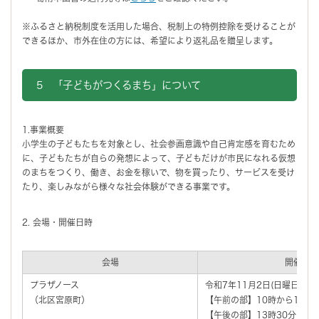
※ふるさと納税制度を活用した場合、税制上の特例控除を受けることが
できるほか、市外在住の方には、希望により返礼品を贈呈します。
5 「子どもがつくるまち」について
1.事業概要
小学生の子どもたちを対象とし、社会参画意識や自己肯定感を育むため
に、子どもたちが自らの発想によって、子どもだけが市民になれる仮想
のまちをつくり、働き、お金を稼いで、物を買ったり、サービスを受け
たり、楽しみながら様々な社会体験ができる事業です。
2. 会場・開催日時
会場
開催日時
プラザノース
令和7年11月2日(日曜日)
（北区宮原町）
【午前の部】10時から12時
【午後の部】13時30分から