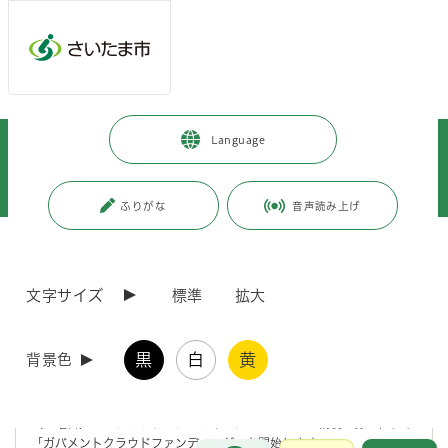
メインメニューへ移動
フッターへ移動します
メインメニューをスキップして本文へ移動
トップページ
>
市政情報
>
広報・報道
>
記者への情報提供
>
Language
記者への提供資料
>
令和7年度
>
令和7年9月
>
（令和7年9月12日発表）「子どもがつくるまち」のためのクラウドファン
ディングを実施します！
ふりがな
音声読み上げ
ページの本文です。
更新日付：2026年7月15日 / ページ番号：C124126
（令和7年9月12日発表）「子どもがつくるまち」
文字サイズ
標準
拡大
のためのクラウドファンディングを実施します！
黒
白
黄
背景色
さいたま市では、子どもたちが自らの発想で子どもだけが市民になれる
仮想のまちをつくり、様々な体験をすることができる「子どもがつくる
まち」の開催に係る経費に活用することを目的に、令和7年9月12日
（金曜日）からクラウドファンディング型でふるさと納税を募る仕組み
「ガバメントクラウドファンディング」を開始します。
お問合せ
メインメニューです。