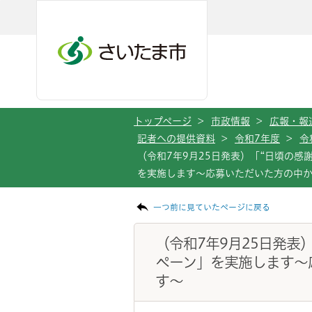
メインメニューへ移動
フッターへ移動します
メインメニューをスキップして本文へ移動
トップページ
>
市政情報
>
広報・報
記者への提供資料
>
令和7年度
>
令
（令和7年9月25日発表）「“日頃の感
を実施します～応募いただいた方の中
ページの本文です。
一つ前に見ていたページに戻る
（令和7年9月25日発表
ペーン」を実施します～
す～