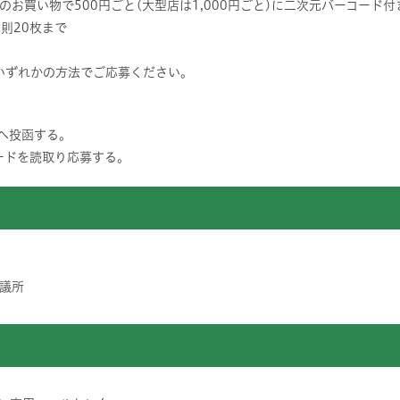
のお買い物で500円ごと(大型店は1,000円ごと)に二次元バーコード
則20枚まで
いずれかの方法でご応募ください。
。
へ投函する。
ードを読取り応募する。
議所