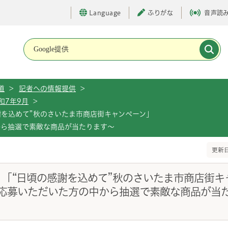
Language
ふりがな
音声読
メインメニューです。
道
>
記者への情報提供
>
和7年9月
>
謝を込めて”秋のさいたま市商店街キャンペーン」
から抽選で素敵な商品が当たります～
更新日
）「“日頃の感謝を込めて”秋のさいたま市商店街キ
応募いただいた方の中から抽選で素敵な商品が当