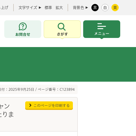
み上げ
文字サイズ
標準
拡大
背景色
黒
白
黄
お問合せ
さがす
メニュー
付：2025年9月25日 / ページ番号：C123894
ャン
このページを印刷する
たりま