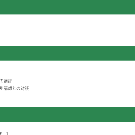
の講評
別講師との対談
ザー】