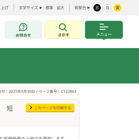
み上げ
文字サイズ
標準
拡大
背景色
黒
白
黄
お問合せ
さがす
メニュー
付：2025年9月30日 / ページ番号：C122863
5 短
このページを印刷する
た短編映画の上映会を開催します。