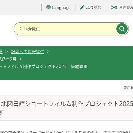
Language
ふりがな
音声読
メインメニューです。
道
>
記者への情報提供
>
和7年9月
>
ートフィルム制作プロジェクト2025 短編映画
更新日
）北図書館ショートフィルム制作プロジェクト202
す
作の専任講師（スーパーバイザー）による指導のもと、中高生が制作し