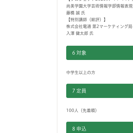
尚美学園大学芸術情報学部情報表現
藤橋 誠 氏
【特別講師（総評）】
株式会社電通 第2マーケティング
入澤 健太郎 氏
6 対象
中学生以上の方
7 定員
100人（先着順）
8 申込