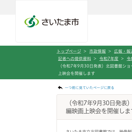
メインメニューへ移動
フッターへ移動します
メインメニューをスキップして本文へ移動
トップページ
>
市政情報
>
広報・報
記者への提供資料
>
令和7年度
>
令
（令和7年9月30日発表）北図書館ショ
上映会を開催します
ページの本文です。
一つ前に見ていたページに戻る
（令和7年9月30日発表
編映画上映会を開催しま
さいたま市立北図書館では、映像制