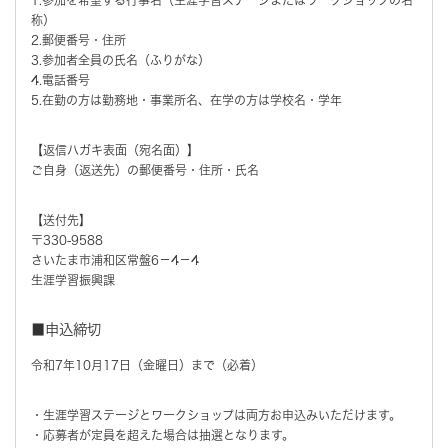
称）
2.郵便番号・住所
3.参加者全員の氏名（ふりがな）
4.電話番号
5.在勤の方は勤務地・事業所名、在学の方は学校名・学年
【返信ハガキ表面（宛名面）】
ご自身（返送先）の郵便番号・住所・氏名
【送付先】
〒330-9588
さいたま市浦和区常盤6－4－4
生涯学習振興課
■申込締切
令和7年10月17日（金曜日）まで（必着）
・生涯学習ステージとワークショップは両方お申込みいただけます。
・応募者が定員を超えた場合は抽選となります。