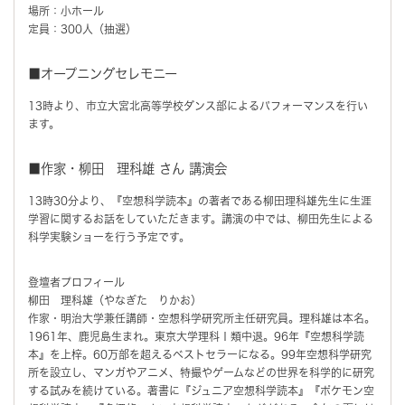
場所：小ホール
定員：300人（抽選）
■オープニングセレモニー
13時より、市立大宮北高等学校ダンス部によるパフォーマンスを行い
ます。
■作家・柳田 理科雄 さん 講演会
13時30分より、『空想科学読本』の著者である柳田理科雄先生に生涯
学習に関するお話をしていただきます。講演の中では、柳田先生による
科学実験ショーを行う予定です。
登壇者プロフィール
柳田 理科雄（やなぎた りかお）
作家・明治大学兼任講師・空想科学研究所主任研究員。理科雄は本名。
1961年、鹿児島生まれ。東京大学理科Ⅰ類中退。96年『空想科学読
本』を上梓。60万部を超えるベストセラーになる。99年空想科学研究
所を設立し、マンガやアニメ、特撮やゲームなどの世界を科学的に研究
する試みを続けている。著書に『ジュニア空想科学読本』『ポケモン空