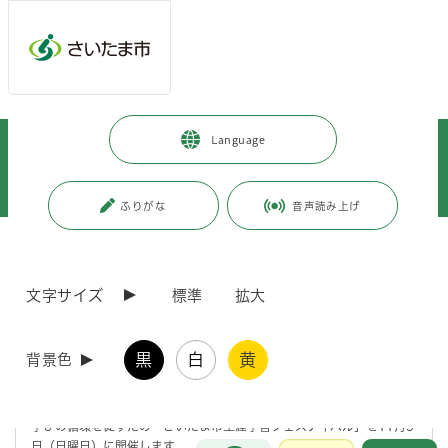
メインメニューへ移動
フッターへ移動します
メインメニューをスキップして本文へ移動
トップページ
>
市政情報
>
広報・報道
>
記者への情報提供
>
Language
記者への提供資料
>
令和7年度
>
令和7年9月
>
（令和7年9月24日発表）さいたま市生涯学習フェスティバルを開催します
～柳田理科雄さんの講演会やワークショップなどを実施します～
ふりがな
音声読み上げ
ページの本文です。
更新日付：2025年9月24日 / ページ番号：C124075
（令和7年9月24日発表）さいたま市生涯学習フェ
文字サイズ
標準
拡大
スティバルを開催します～柳田理科雄さんの講演会
やワークショップなどを実施します～
黒
白
黄
背景色
「新たな学びで豊かな未来を描き出そう」をテーマに、 さいたま市生
涯学習ビジョンの掲げる人づくり・つながりづくり・まちづくりによる
学びの循環を促すため「さいたま市生涯学習フェスティバル」を11月9
お問合せ
日（日曜日）に開催します。
メインメニューです。