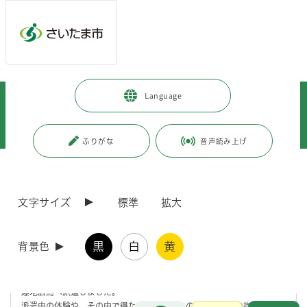
メインメニューへ移動
フッターへ移動します
メインメニューをスキップして本文へ移動
トップページ
>
市政情報
>
広報・報道
>
記者への情報提供
>
Language
記者への提供資料
>
令和7年度
>
令和7年9月
>
（令和7年9月12日発表）「広島への中学生平和学習派遣事業」の成果報告
会を開催します～派遣で得た学びや想いを市長等に直接報告～
ふりがな
音声読み上げ
ページの本文です。
更新日付：2025年9月12日 / ページ番号：C124057
（令和7年9月12日発表）「広島への中学生平和学
文字サイズ
標準
拡大
習派遣事業」の成果報告会を開催します～派遣で
得た学びや想いを市長等に直接報告～
黒
白
黄
背景色
本市では、戦後80周年・
さいたま市平和都市宣言
20周年の節目である
令和7年に、市内在住の中学生10名を8月5日から7日までの3日間、被
爆地広島へ派遣しました。
お問合せ
派遣中の体験や、その中で得た学びや平和への想い、今後の抱負を、市
メインメニューです。