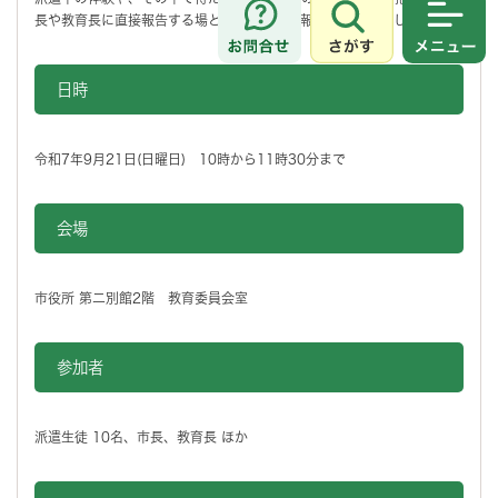
長や教育長に直接報告する場として、「成果報告会」を開催します。
さがす
メニュ
日時
令和7年9月21日(日曜日) 10時から11時30分まで
会場
市役所 第二別館2階 教育委員会室
参加者
派遣生徒 10名、市長、教育長 ほか