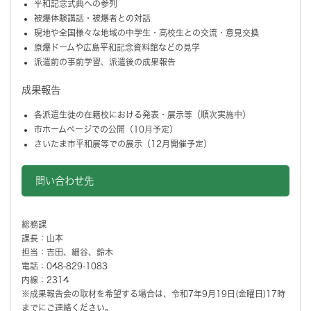
平和記念式典への参列
被爆体験講話・被爆者との対話
現地や全国様々な地域の中学生・高校生との交流・意見交換
原爆ドームや広島平和記念資料館などの見学
派遣前の事前学習、派遣後の成果報告
成果報告
各派遣生徒の在籍校における発表・展示等（順次実施中）
市ホームページでの公開（10月予定）
さいたま市平和展等での展示（12月開催予定）
問い合わせ先
総務課
課長：山本
担当：吉田、細谷、鈴木
電話：048-829-1083
内線：2314
※成果報告会の取材を希望する場合は、令和7年9月19日(金曜日)17時
までにご連絡ください。