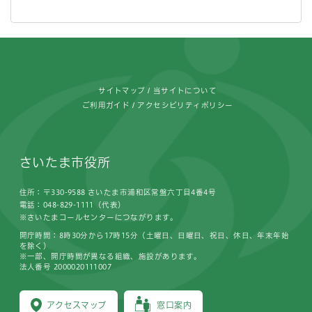
フッターです。
サイトマップ
当サイトについて
ご利用ガイド
アクセシビリティポリシー
さいたま市役所
住所：〒330-9588 さいたま市浦和区常盤六丁目4番4号
電話：048-829-1111（代表）
※さいたまコールセンターにつながります。
開庁時間：8時30分から17時15分（土曜日、日曜日、祝日、休日、年末年始
を除く）
※一部、開庁時間が異なる組織、施設があります。
法人番号 2000020111007
アクセスマップ
窓口案内