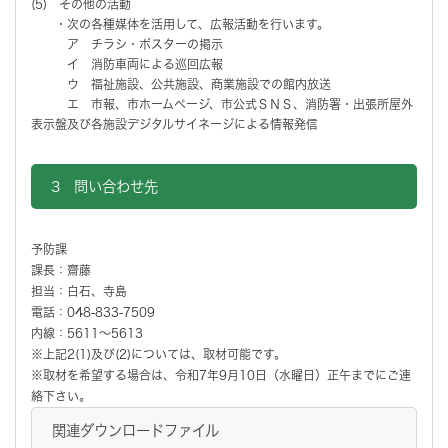
(5) その他の活動
・次の各種媒体を活用して、広報活動を行います。
ア チラシ・ポスターの掲示
イ 消防車両による巡回広報
ウ 福祉施設、公共施設、商業施設での館内放送
エ 市報、市ホームページ、市公式ＳＮＳ、消防署・出張所屋外
表示盤及び各施設デジタルサイネージによる情報発信
3 問い合わせ先
予防課
課長：齋藤
担当：白石、寺島
電話：048-833-7509
内線：5611～5613
※上記2(1)及び(2)については、取材可能です。
※取材を希望する場合は、令和7年9月10日（水曜日）正午までにご連
絡下さい。
関連ダウンロードファイル