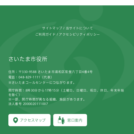
フッターです。
サイトマップ
当サイトについて
ご利用ガイド
アクセシビリティポリシー
さいたま市役所
住所：〒330-9588 さいたま市浦和区常盤六丁目4番4号
電話：048-829-1111（代表）
※さいたまコールセンターにつながります。
開庁時間：8時30分から17時15分（土曜日、日曜日、祝日、休日、年末年始
を除く）
※一部、開庁時間が異なる組織、施設があります。
法人番号 2000020111007
アクセスマップ
窓口案内