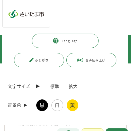
メインメニューへ移動
フッターへ移動します
メインメニューをスキップして本文へ移動
トップページ
>
市政情報
>
広報・報道
>
記者への情報提供
>
Language
記者への提供資料
>
令和7年度
>
令和7年9月
>
（令和7年9月2日発表）「令和7年度さいたま市高齢者防火運動」を実施し
ます
ふりがな
音声読み上げ
ページの本文です。
更新日付：2025年9月2日 / ページ番号：C123272
（令和7年9月2日発表）「令和7年度さいたま市高
文字サイズ
標準
拡大
齢者防火運動」を実施します
黒
白
黄
背景色
消防庁による「住宅防火・防災キャンペーン」の実施に伴い、本市にお
いても、火災からの高齢者の被害軽減を図るため、敬老の日を含む1週
間を 「令和7年度さいたま市高齢者防火運動」実施期間として、市内に
おいて火災予防広報活動を実施します。
お問合せ
メインメニューです。