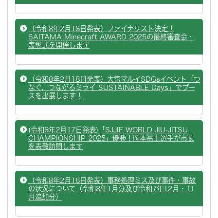
（令和8年2月18日発表）ファイナリスト決定！
SAITAMA Minecraft AWARD 2025の最終審査会・
表彰式を開催します
（令和8年2月18日発表）大宮マルイSDGsイベント「つ
なぐ、つながるミライ SUSTAINABLE Days」でブー
スを出展します！
(令和8年2月17日発表)「SJJIF WORLD JIU-JITSU
CHAMPIONSHIP 2025」優勝！岡本裕士選手が市長
を表敬訪問します
（令和8年2月16日発表）事務処理ミス及び事件・事故
の状況について（令和8年1月分及び令和7年12月・11
月追加分）