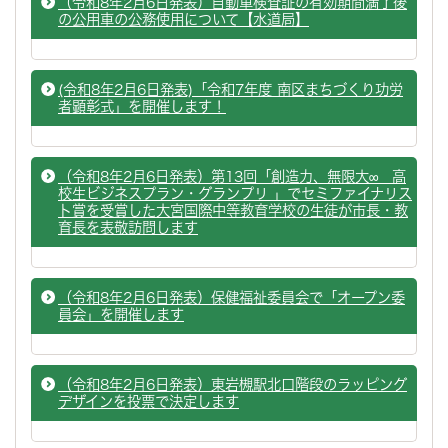
（令和8年2月6日発表）自動車検査証の有効期間満了後
の公用車の公務使用について【水道局】
(令和8年2月6日発表)「令和7年度 南区まちづくり功労
者顕彰式」を開催します！
（令和8年2月6日発表）第13回「創造力、無限大∞ 高
校生ビジネスプラン・グランプリ 」でセミファイナリス
ト賞を受賞した大宮国際中等教育学校の生徒が市長・教
育長を表敬訪問します
（令和8年2月6日発表）保健福祉委員会で「オープン委
員会」を開催します
（令和8年2月6日発表）東岩槻駅北口階段のラッピング
デザインを投票で決定します