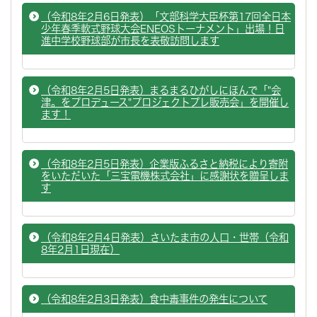
（令和8年2月6日発表）「文部科学大臣杯第17回全日本
少年春季軟式野球大会ENEOSトーナメント」出場！日
進中学校野球部が市長を表敬訪問します
（令和8年2月5日発表）まるまるひがしにほんで「"会
津。をプロデュース"プロジェクトプレ販売会」を開催し
ます！
（令和8年2月5日発表）企業版ふるさと納税により寄附
をいただいた「三宝電機株式会社」に感謝状を贈呈しま
す
（令和8年2月4日発表）さいたま市の人口・世帯（令和
8年2月1日現在）
（令和8年2月3日発表）食中毒事件の発生について