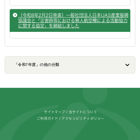
（令和8年2月2日発表）一般社団法人日本UAS産業振興
協議会と「災害時等における無人航空機による活動協力
に関する協定」を締結しました
「令和7年度」の他の分類
フッターです。
サイトマップ
当サイトについて
ご利用ガイド
アクセシビリティポリシー