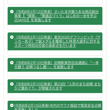
（令和8年2月12日発表）さいたま市魅力ある商店創出
事業【「開業」「繁盛店づくり」はじめの一歩を学ぶ
2DAYS!】を実施します
（令和8年2月12日発表）東京2025デフリンピック（サ
ッカー男子）で銀メダルを獲得した林滉大選手に対する
スポーツ特別功労賞の表彰式を行います
（令和8年2月10日発表）岩槻駅東西自由通路に「～幸
せ願う 岩槻つるし雛～」を装飾します
（令和8年2月10日発表）第23回「人形のまち岩槻 まち
かど雛めぐり」が開催されます
(令和8年2月10日発表)市内のサウナ施設で緊急安全点検
を実施しました