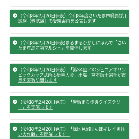
（令和8年2月20日発表）令和8年度さいたま市職員採用
試験【春試験】の受験案内を公表します
（令和8年2月20日発表)まるまるひがしにほんで「さい
たま産農産物マルシェ」を開催します
（令和8年2月20日発表）「第34回JOCジュニアオリン
ピックカップ武術太極拳大会」出場！宮本廉士選手が市
長を表敬訪問します
（令和8年2月20日発表）「岩槻まち歩きクイズラリ
ー」を実施します
（令和8年2月20日発表）「緑区見沼田んぼキレイきれ
い大作戦」を開催します！