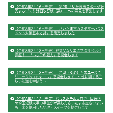
（令和8年2月16日発表）「第2期さいたま市スポーツ振
興まちづくり計画改訂版（案）」への意見を募集します
（令和8年2月16日発表）「さいたま市カスタマーハラス
メント対策基本方針」を策定しました
（令和8年2月13日発表）野菜ソムリエに学ぶ食べ比べ
講座！！「いちごの魅力」を開催します
（令和8年2月13日発表）「希望（ゆめ）たまユースク
リニックinコムナーレ」を開催します！～性に関する正
しい知識を学ぼう～
（令和8年2月13日発表）パレスホテル大宮で、国際学
院埼玉短期大学の学生が考案したさいたま市産さつまい
も・米を使用した料理・スイーツを提供します