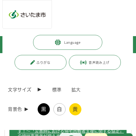
ページの本文です。
メインメニューへ移動
フッターへ移動します
メインメニューをスキップして本文へ移動
トップページ
>
市政情報
>
広報・報道
>
記者への情報提供
>
Language
記者への提供資料
>
令和7年度
>
令和8年2月
ページ番号：J007879
ふりがな
音声読み上げ
令和8年2月
文字サイズ
標準
拡大
（令和8年2月27日発表）麻しん患者の発生に伴う注意
喚起
黒
白
黄
背景色
（令和8年2月27日発表）災害時の徒歩帰宅を支援しま
す！～「災害時における帰宅困難者支援に関する協定」
お問合せ
メインメニューです。