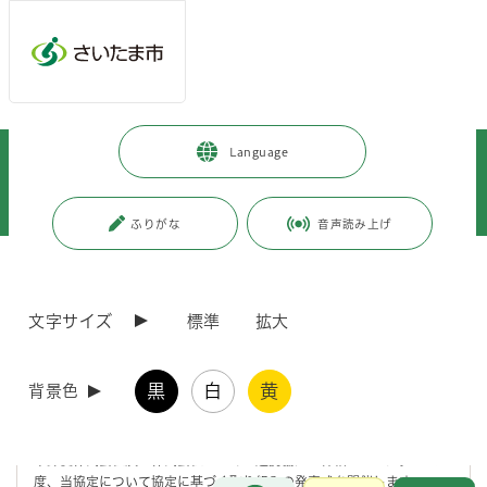
メインメニューへ移動
フッターへ移動します
メインメニューをスキップして本文へ移動
トップページ
>
市政情報
>
広報・報道
>
記者への情報提供
>
Language
記者への提供資料
>
令和7年度
>
令和7年9月
>
（令和7年9月25日発表）日本郵便株式会社及び株式会社つなぐと連携協定
発表式を開催します
ふりがな
音声読み上げ
ページの本文です。
更新日付：2026年4月1日 / ページ番号：C124638
（令和7年9月25日発表）日本郵便株式会社及び株
文字サイズ
標準
拡大
式会社つなぐと連携協定発表式を開催します
黒
白
黄
背景色
さいたま市は、スマートフォンアプリ「さいたま市みんなのアプリ」が
より広く普及し、本市の地域課題の解決、地域社会及び地域経済の成
長・発展に繋げることを目的として、令和7年8月28日（木曜日）に日
本郵便株式会社及び株式会社つなぐと連携協定を締結しました。 この
度、当協定について協定に基づく取り組みの発表式を開催します。
お問合せ
メインメニューです。