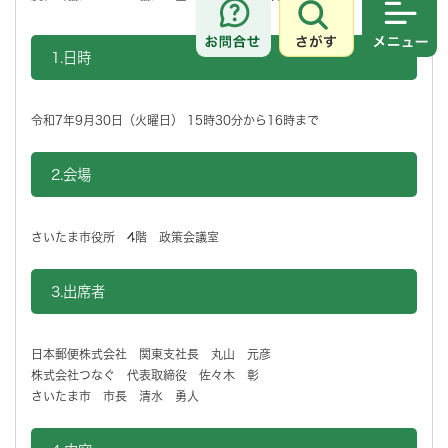
さがす
メニュ
1.日時
令和7年9月30日（火曜日） 15時30分から16時まで
2.会場
さいたま市役所 4階 政策会議室
3.出席者
日本郵便株式会社 関東支社長 丸山 元彦
株式会社つなぐ 代表取締役 佐々木 彰
さいたま市 市長 清水 勇人