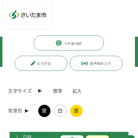
メインメニューへ移動
フッターへ移動します
メインメニューをスキップして本文へ移動
トップページ
>
市政情報
>
広報・報道
>
記者への情報提供
>
Language
記者への提供資料
>
令和7年度
>
令和7年9月
>
（令和7年9月25日発表）「令和7年度第1回さいたま市特別職報酬等審議
会」を開催します
ふりがな
音声読み上げ
ページの本文です。
更新日付：2025年9月25日 / ページ番号：C124483
（令和7年9月25日発表）「令和7年度第1回さいた
文字サイズ
標準
拡大
ま市特別職報酬等審議会」を開催します
黒
白
黄
背景色
さいたま市では、特別職の給料の額等について審議するため、令和7年
度第1回さいたま市特別職報酬等審議会を開催します。
1 日時
お問合せ
メインメニューです。