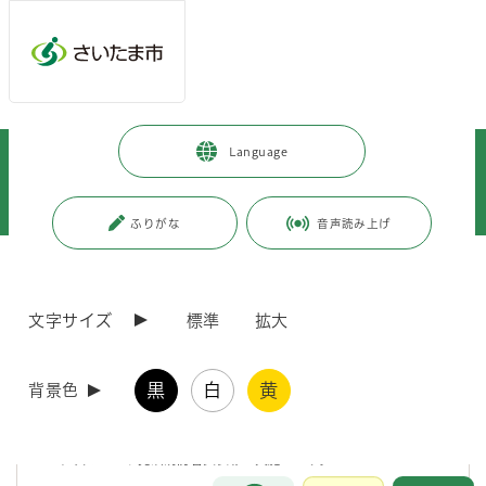
メインメニューへ移動
フッターへ移動します
メインメニューをスキップして本文へ移動
トップページ
>
市政情報
>
広報・報道
>
記者への情報提供
>
Language
記者への提供資料
>
令和7年度
>
令和7年9月
>
（令和7年9月26日発表）人命救助を行った消防協力者に見沼消防署長から
表彰状を贈呈します
ふりがな
音声読み上げ
ページの本文です。
更新日付：2025年9月26日 / ページ番号：C124709
（令和7年9月26日発表）人命救助を行った消防協
文字サイズ
標準
拡大
力者に見沼消防署長から表彰状を贈呈します
黒
白
黄
背景色
令和7年7月24日（木曜日）、さいたま市見沼区大字染谷地内で発生し
た火災事案において、消防機関への通報、隣接する建物の住居人1名の
避難誘導を行った消防協力者に対し、「さいたま市消防表彰規程」に基
づき、次のとおり見沼消防署長表彰を実施します。
お問合せ
メインメニューです。