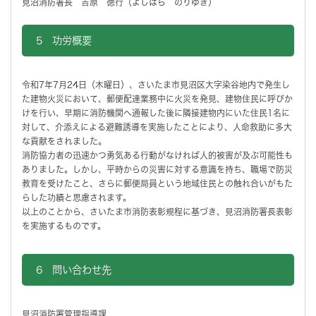
見沼消防署長 吉原 徳行（よしはら のりゆき）
5 功労概要
令和7年7月24日（木曜日）、さいたま市見沼区大字染谷地内で発生し
た建物火災において、郵便配達業務中に火災を発見、建物住民に呼びか
けを行い、早期に消防機関へ通報した後に隣接建物内にいた住民1名に
対して、介添えによる避難誘導を実施したことにより、人命救助に多大
な貢献をされました。
消防協力者の迅速かつ勇気ある行動がなければ人的被害が及ぶ可能性も
ありました。しかし、平時からの災害に対する意識を持ち、職場で防災
教育を受けたこと、さらに郵便局員という地域住民との触れ合いがもた
らした功績と思慮されます。
以上のことから、さいたま市消防表彰規程に基づき、見沼消防署長表彰
を実施するものです。
6 問い合わせ先
見沼消防署管理指導課