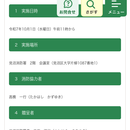
さがす
メニュ
1 実施日時
令和7年10月1日（水曜日）午前11時から
2 実施場所
見沼消防署 2階 会議室（見沼区大字片柳1087番地1）
3 消防協力者
髙橋 一行（たかはし かずゆき）
4 贈呈者