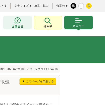
み上げ
文字サイズ
標準
拡大
背景色
黒
白
黄
お問合せ
さがす
メニュー
付：2025年9月10日 / ページ番号：C124218
PR試
このページを印刷する
ほん」で開催するイベント情報をお