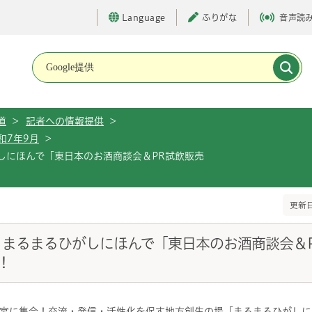
Language
ふりがな
音声読
メインメニューです。
道
>
記者への情報提供
>
和7年9月
>
がしにほんで「東日本のお酒商談会＆PR試飲販売
更新日
表）まるまるひがしにほんで「東日本のお酒商談会＆
！
宮に集合！交流・発信・活性化を促す地方創生の場「まるまるひがしに