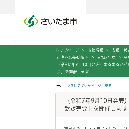
メインメニューへ移動
フッターへ移動します
メインメニューをスキップして本文へ移動
トップページ
>
市政情報
>
広報・報
記者への提供資料
>
令和7年度
>
令
（令和7年9月10日発表）まるまるひ
会」を開催します！
ページの本文です。
一つ前に見ていたページに戻る
（令和7年9月10日発
飲販売会」を開催します
東日本の「ヒト・モノ・情報」が大