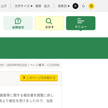
み上げ
文字サイズ
標準
拡大
背景色
黒
白
黄
お問合せ
さがす
メニュー
付：2025年9月22日 / ページ番号：C123556
このページを印刷する
資産等に関する報告書を閲覧に供し
市長より報告を受けましたので、当該