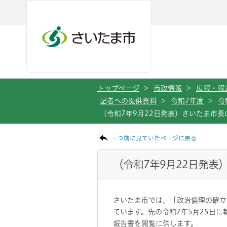
メインメニューへ移動
フッターへ移動します
メインメニューをスキップして本文へ移動
トップページ
>
市政情報
>
広報・報
記者への提供資料
>
令和7年度
>
令
（令和7年9月22日発表）さいたま市
ページの本文です。
一つ前に見ていたページに戻る
（令和7年9月22日発
さいたま市では、「政治倫理の確立
ています。先の令和7年5月25日
報告書を閲覧に供します。