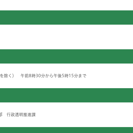
除く） 午前8時30分から午後5時15分まで
 総務局 総務部 行政透明推進課