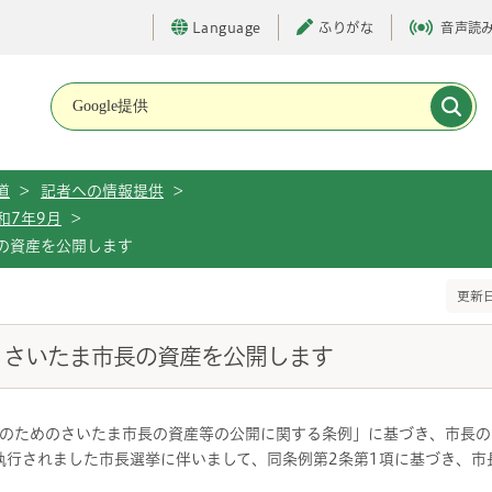
Language
ふりがな
音声読
メインメニューです。
道
>
記者への情報提供
>
和7年9月
>
長の資産を公開します
更新日
表）さいたま市長の資産を公開します
のためのさいたま市長の資産等の公開に関する条例」に基づき、市長の
に執行されました市長選挙に伴いまして、同条例第2条第1項に基づき、