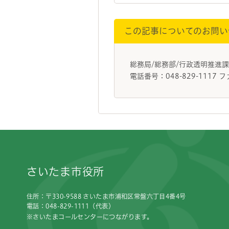
この記事についてのお問い
総務局/総務部/行政透明推進
電話番号：048-829-1117 フ
フッターです。
さいたま市役所
住所：〒330-9588 さいたま市浦和区常盤六丁目4番4号
電話：048-829-1111（代表）
※さいたまコールセンターにつながります。