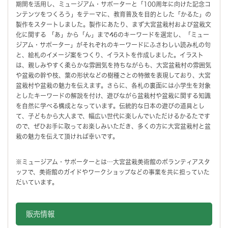
期間を活用し、ミュージアム・サポーターと「100周年に向けた記念コ
ンテンツをつくろう」をテーマに、教育普及を目的とした「かるた」の
製作をスタートしました。製作にあたり、まず大宮盆栽村および盆栽文
化に関する 「あ」から「ん」まで46のキーワードを選定し、「ミュー
ジアム・サポーター」がそれぞれのキーワードにふさわしい読み札の句
と、絵札のイメージ案をつくり、イラストを作成しました。イラスト
は、親しみやすく柔らかな雰囲気を持ちながらも、大宮盆栽村の雰囲気
や盆栽の幹や枝、葉の形状などの樹種ごとの特徴を表現しており、大宮
盆栽村や盆栽の魅力を伝えます。さらに、各札の裏面には小学生を対象
としたキーワードの解説を付け、遊びながら盆栽村や盆栽に関する知識
を自然に学べる構成となっています。伝統的な日本の遊びの道具とし
て、子どもから大人まで、幅広い世代に楽しんでいただけるかるたです
ので、ぜひお手に取ってお楽しみいただき、多くの方に大宮盆栽村と盆
栽の魅力を伝えて頂ければ幸いです。
※ミュージアム・サポーターとは…大宮盆栽美術館のボランティアスタ
ッフで、美術館のガイドやワークショップなどの事業を共に担っていた
だいています。
販売情報