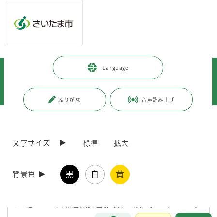
メインメニューへ移動
フッターへ移動します
メインメニューをスキップして本文へ移動
トップページ
>
市政情報
>
広報・報道
>
記者への情報提供
>
Language
記者への提供資料
>
令和7年度
>
令和7年9月
>
（令和7年9月25日発表）大宮盆栽村100周年記念「大宮盆栽村かるた」を
販売します
ふりがな
音声読み上げ
ページの本文です。
更新日付：2025年9月25日 / ページ番号：C124388
（令和7年9月25日発表）大宮盆栽村100周年記念
文字サイズ
標準
拡大
「大宮盆栽村かるた」を販売します
黒
白
黄
背景色
大宮盆栽村の開村100周年を記念し、大宮盆栽美術館では、当館のボラ
ンティア組織「ミュージアム・サポーター」と、大宮盆栽村や盆栽につ
いて楽しく学べる記念グッズ「大宮盆栽村かるた」を販売します。かる
たで遊びながら、大宮盆栽村や盆栽に関する知識を学んでみませんか。
お問合せ
メインメニューです。