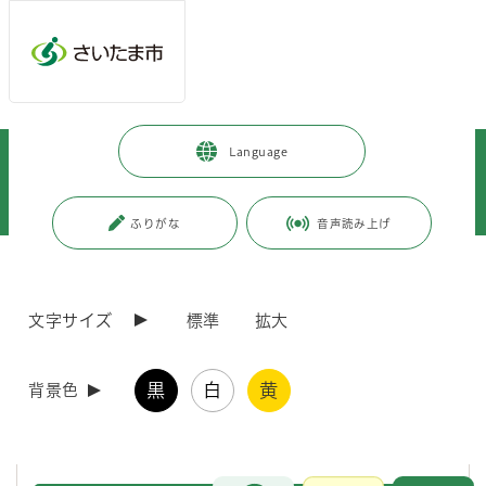
メインメニューへ移動
フッターへ移動します
メインメニューをスキップして本文へ移動
トップページ
>
市政情報
>
広報・報道
>
記者への情報提供
>
Language
記者への提供資料
>
令和7年度
>
令和7年9月
>
（令和7年9月16日発表）事務処理ミス及び事件・事故の状況について（令
和7年8月分及び7月追加分）
ふりがな
音声読み上げ
ページの本文です。
更新日付：2025年9月16日 / ページ番号：C124217
（令和7年9月16日発表）事務処理ミス及び事件・
文字サイズ
標準
拡大
事故の状況について（令和7年8月分及び7月追加
分）
黒
白
黄
背景色
令和7年8月分及び7月追加分の事務処理ミス及び事件・事故について、
一括公表します。
お問合せ
メインメニューです。