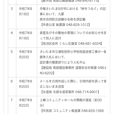
【都市局 南部公園整備課 048-840-6175】
3
令和7年8
市報さいたま9月号における「絆をつなぐ」の記
月18日
事において、九都
県市合同防災訓練の名称を誤記載
【市長公室 秘書課 048-829-1012】
4
令和7年8
家屋及びその敷地の管理についてのお知らせを誤
月19日
って別人に送付
【見沼区役所 くらし応援室 048-681-6024】
5
令和7年8
さいたま市立浦和別所小学校校庭改修工事の一般
月20日
競争入札において、
設計書の積算誤りにより入札中止
【建設局 南部建設事務所 道路安全対策課 048-8
40-6202】
6
令和7年8
メールを引用作成した際に、引用内容を誤って修
月20日
正しないまま送信
【水道局 北部水道営業所 048-714-9901】
7
令和7年8
上峰コミュニティホールの開館が遅延（約30
月22日
分）
【市民局 コミュニティ推進課 048-829-1066