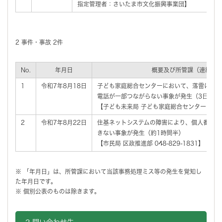
指定管理者：さいたま市文化振興事業団】
2 事件・事故 2件
No.
年月日
概要及び所管課（連絡先
1
令和7年8月18日
子ども家庭総合センターにおいて、落雷による
電話が一部つながらない事象が発生（3日間）
【子ども未来局 子ども家庭総合センター 総務課 0
2
令和7年8月22日
住基ネットシステムの障害により、個人番号カ
きない事象が発生（約1時間半）
【市民局 区政推進部 048-829-1831】
※ 「年月日」は、所管課において当該事務処理ミス等の発生を覚知し
た年月日です。
※ 個別公表のものは除きます。