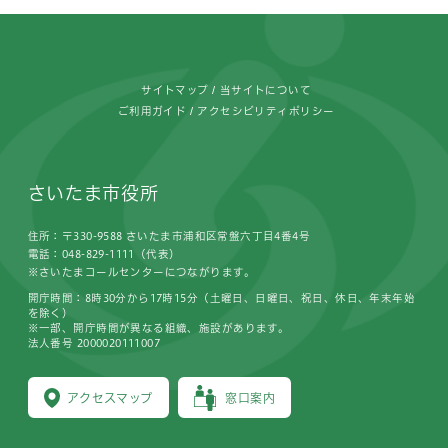
フッターです。
サイトマップ
当サイトについて
ご利用ガイド
アクセシビリティポリシー
さいたま市役所
住所：〒330-9588 さいたま市浦和区常盤六丁目4番4号
電話：048-829-1111（代表）
※さいたまコールセンターにつながります。
開庁時間：8時30分から17時15分（土曜日、日曜日、祝日、休日、年末年始
を除く）
※一部、開庁時間が異なる組織、施設があります。
法人番号 2000020111007
アクセスマップ
窓口案内