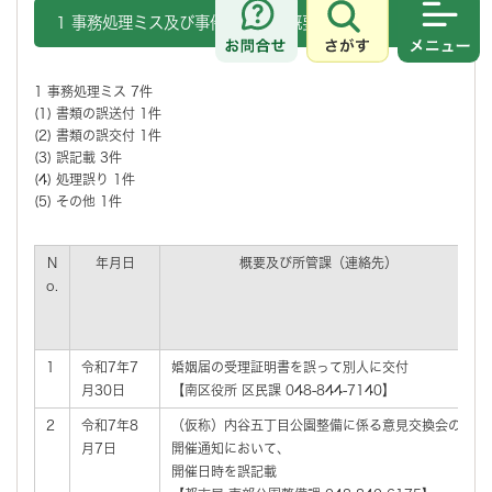
1 事務処理ミス及び事件・事故の概要
さがす
メニュ
1 事務処理ミス 7件
(1) 書類の誤送付 1件
(2) 書類の誤交付 1件
(3) 誤記載 3件
(4) 処理誤り 1件
(5) その他 1件
N
年月日
概要及び所管課（連絡先）
o.
1
令和7年7
婚姻届の受理証明書を誤って別人に交付
月30日
【南区役所 区民課 048-844-7140】
2
令和7年8
（仮称）内谷五丁目公園整備に係る意見交換会の
月7日
開催通知において、
開催日時を誤記載