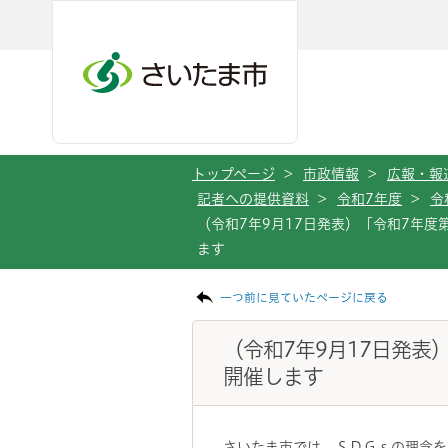
メインメニューへ移動
フッターへ移動します
メインメニューをスキップして本文へ移動
トップページ
>
市政情報
>
広報・報
記者への提供資料
>
令和7年度
>
令
（令和7年9月17日発表）「令和7年
ます
ページの本文です。
一つ前に見ていたページに戻る
（令和7年9月17日発表
開催します
さいたま市では、ＳＤＧｓの理念を