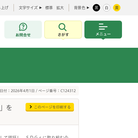
み上げ
文字サイズ
標準
拡大
背景色
黒
白
黄
お問合せ
さがす
メニュー
日付：2026年4月1日 / ページ番号：C124312
式」を
このページを印刷する
して認証し、ＳＤＧｓに取り組む企