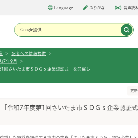
Language
ふりがな
音声読
メインメニューです。
道
>
記者への情報提供
>
和7年9月
>
度第1回さいたま市ＳＤＧｓ企業認証式」を開催し
更新
）「令和7年度第1回さいたま市ＳＤＧｓ企業認証
尊重した経営を推進する市内企業を「さいたま市ＳＤＧｓ認証企業」と