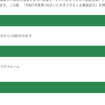
ます。この度、「令和7年度第1回さいたま市ＳＤＧｓ企業認証式」を
0分から16時30分まで
プラチナルーム