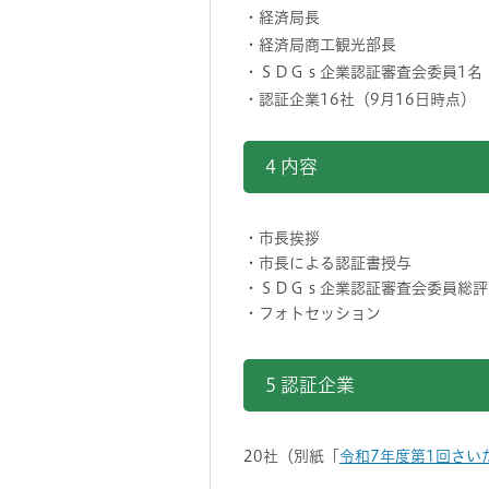
・経済局長
・経済局商工観光部長
・ＳＤＧｓ企業認証審査会委員1名
・認証企業16社（9月16日時点）
4 内容
・市長挨拶
・市長による認証書授与
・ＳＤＧｓ企業認証審査会委員総評
・フォトセッション
5 認証企業
20社（別紙「
令和7年度第1回さい