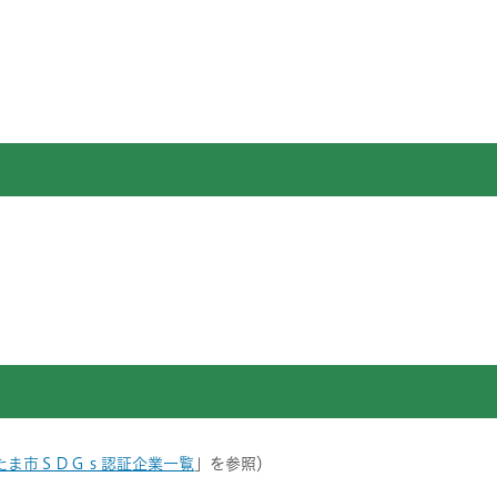
たま市ＳＤＧｓ認証企業一覧
」を参照）