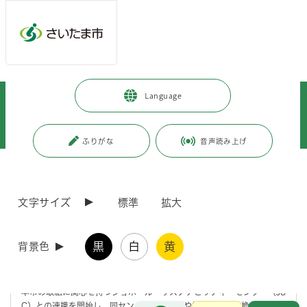
メインメニューへ移動
フッターへ移動します
メインメニューをスキップして本文へ移動
トップページ
>
市政情報
>
広報・報道
>
記者への情報提供
>
Language
記者への提供資料
>
令和7年度
>
令和7年9月
>
（令和7年9月19日発表）ジョホール・サステナビリティ・センターとの連
携に関する基本合意書を締結しました
ふりがな
音声読み上げ
ページの本文です。
更新日付：2025年9月19日 / ページ番号：C124374
（令和7年9月19日発表）ジョホール・サステナビ
文字サイズ
標準
拡大
リティ・センターとの連携に関する基本合意書を
締結しました
黒
白
黄
背景色
さいたま市は、令和4年度から令和6年度まで行っていたクアラルンプ
ール市との「脱炭素社会実現に向けた都市間連携事業」を契機として、
本市の取組に関心を持つジョホール・サステナビリティ・センター（JS
お問合せ
C）との連携を開始し、同センターへの訪問や視察、意見交換などの交
メインメニューです。