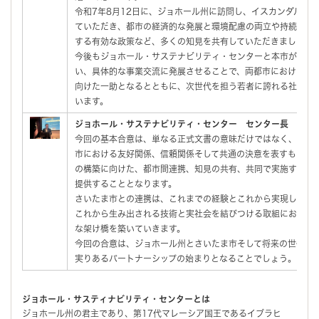
令和7年8月12日に、ジョホール州に訪問し、イスカンダル開
ていただき、都市の経済的な発展と環境配慮の両立や持続可能
する有効な政策など、多くの知見を共有していただきました。
今後もジョホール・サステナビリティ・センターと本市が継続
い、具体的な事業交流に発展させることで、両都市における持
向けた一助となるとともに、次世代を担う若者に誇れる社会を
います。
ジョホール・サステナビリティ・センター センター長 ハス
今回の基本合意は、単なる正式文書の意味だけではなく、ジョ
市における友好関係、信頼関係そして共通の決意を表すものと
の構築に向けた、都市間連携、知見の共有、共同で実施する取
提供することとなります。
さいたま市との連携は、これまでの経験とこれから実現してい
これから生み出される技術と実社会を結びつける取組において
な架け橋を築いていきます。
今回の合意は、ジョホール州とさいたま市そして将来の世代に
実りあるパートナーシップの始まりとなることでしょう。
ジョホール・サスティナビリティ・センターとは
ジョホール州の君主であり、第17代マレーシア国王であるイブラヒ