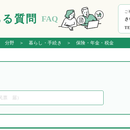
ご
ある質問
FAQ
さ
TE
 分野
＞ 暮らし・手続き
＞ 保険・年金・税金