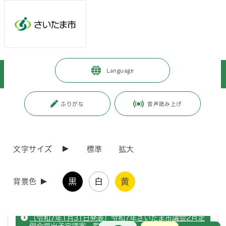
ページの本文です。
メインメニューへ移動
フッターへ移動します
メインメニューをスキップして本文へ移動
トップページ
>
市政情報
>
広報・報道
>
記者への情報提供
>
Language
記者への提供資料
>
令和6年度
>
令和7年1月
ページ番号：J007407
ふりがな
音声読み上げ
令和7年1月
文字サイズ
標準
拡大
（令和7年1月31日発表）「九都県市合同商談会inさい
たまスーパーアリーナ2025」の実施結果をお知らせし
黒
白
黄
背景色
ます
（令和7年1月31日発表）令和7年さいたま市議会2月定
お問合せ
メインメニューです。