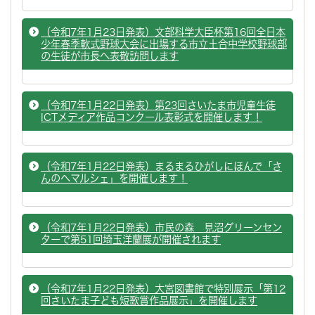
（令和7年1月23日発表）文部科学大臣杯第16回全日本
少年春季軟式野球大会に出場する市立土合中学校野球部
の生徒が市長へ表敬訪問します
（令和7年1月22日発表）第23回さいたま市児童生徒
ICTメディア作品コンクール表彰式を開催します！
（令和7年1月22日発表）まるまるひがしにほんで「さ
んのへマルシェ」を開催します！
（令和7年1月22日発表）市民の森 見沼グリーンセン
ターで第51回埼玉洋蘭展が開催されます
（令和7年1月22日発表）大宮図書館で特別展示「第12
回さいたま子ども短歌賞作品展示」を開催します