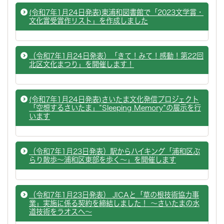
(令和7年1月24日発表)東浦和図書館で「2023文学賞・
文化賞受賞作リスト」を作成しました
（令和7年1月24日発表）「きて！みて！感動！第22回
北区文化まつり」を開催します！
(令和7年1月24日発表)さいたま文化発信プロジェクト
「空想するさいたま」”Sleeping Memory”の展示を行
います
（令和7年1月23日発表）駅からハイキング「浦和区ぶ
らり散歩～浦和区東部を歩く～」を開催します
（令和7年1月23日発表） JICAと「草の根技術協力事
業」実施に係る契約を締結しました！ ～さいたまの水
道技術をラオスへ～