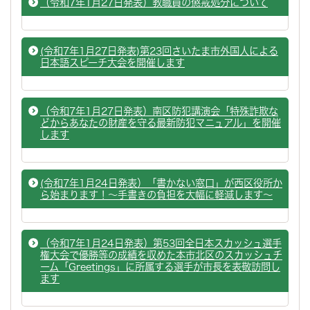
（令和7年1月27日発表）教職員の懲戒処分について
(令和7年1月27日発表)第23回さいたま市外国人による
日本語スピーチ大会を開催します
（令和7年1月27日発表）南区防犯講演会「特殊詐欺な
どからあなたの財産を守る最新防犯マニュアル」を開催
します
(令和7年1月24日発表）「書かない窓口」が西区役所か
ら始まります！～手書きの負担を大幅に軽減します～
（令和7年1月24日発表）第53回全日本スカッシュ選手
権大会で優勝等の成績を収めた本市北区のスカッシュチ
ーム「Greetings」に所属する選手が市長を表敬訪問し
ます