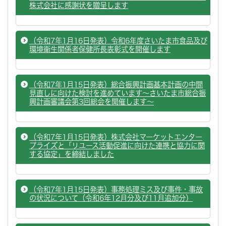
株式会社に感謝状を贈呈します
（令和7年1月16日発表）令和6年度さいたま市食品及び
環境衛生関係者保健所長表彰式を開催します
（令和7年1月15日発表）総合振興計画基本計画の中間
見直しに向けた検討を進めています～さいたま市総合振
興計画審議会第3回総会を開催します～
（令和7年1月15日発表）株式会社マーケットエンター
プライズと「リユース活動促進に向けた連携と協力に関
する協定」を締結しました
（令和7年1月15日発表）事務処理ミス及び事件・事故
の状況について（令和6年12月分及び11月追加分）