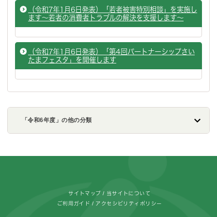
（令和7年1月6日発表）「若者被害特別相談」を実施し
ます～若者の消費者トラブルの解決を支援します～
（令和7年1月6日発表）「第4回パートナーシップさい
たまフェスタ」を開催します
「令和6年度」の他の分類
フッターです。
サイトマップ
当サイトについて
ご利用ガイド
アクセシビリティポリシー