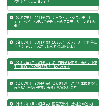
浦和レッズも出店します～
（令和7年1月31日発表）シェラトン・グランデ・トー
キョーベイ・ホテルで岩槻人形のプロモーションを行い
ます
（令和7年1月30日発表）2025シーズンJ1リーグ開幕に
向けて浦和レッズが市長を表敬訪問します
（令和7年1月30日発表）第9回岩槻映画祭に市内の中高
生が制作した短編映画が上映されます
（令和7年1月30日発表）令和6年度「さいたま市環境負
荷低減計画優秀事業者表彰」を実施します
（令和7年1月30日発表）国際興業株式会社との連携に