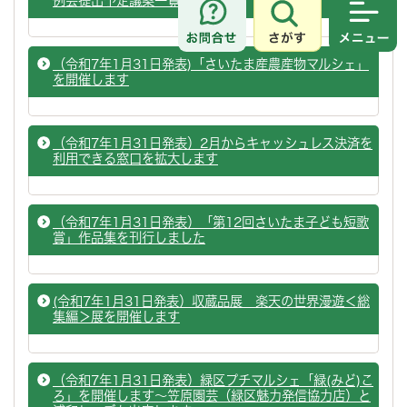
例会提出予定議案一覧
さがす
メニュ
（令和7年1月31日発表)「さいたま産農産物マルシェ」
を開催します
（令和7年1月31日発表）2月からキャッシュレス決済を
利用できる窓口を拡大します
（令和7年1月31日発表）「第12回さいたま子ども短歌
賞」作品集を刊行しました
(令和7年1月31日発表）収蔵品展 楽天の世界漫遊＜総
集編＞展を開催します
（令和7年1月31日発表）緑区プチマルシェ「緑(みど)こ
ろ」を開催します～笠原園芸（緑区魅力発信協力店）と