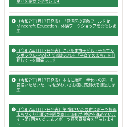
献立を給食で提供します
（令和7年1月17日発表）「見沼区の素敵ワールド in
Minecraft Education」体験ワークショップを開催しま
す
（令和7年1月17日発表）さいたま市子ども・子育てシ
ンポジウム～安心と笑顔あふれる「子育てのまち」を目
指して～を開催します
（令和7年1月17日発表）本市に絵画「幸せへの道」を
寄贈いただいた、はせがわいさお様に感謝状を贈呈しま
す
（令和7年1月17日発表）第2期さいたま市スポーツ振興
まちづくり計画の中間見直しに向けた検討を進めていま
す～第1回さいたま市スポーツ振興審議会を開催します
～