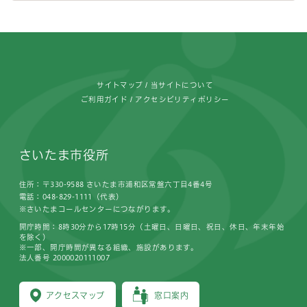
フッターです。
サイトマップ
当サイトについて
ご利用ガイド
アクセシビリティポリシー
さいたま市役所
住所：〒330-9588 さいたま市浦和区常盤六丁目4番4号
電話：048-829-1111（代表）
※さいたまコールセンターにつながります。
開庁時間：8時30分から17時15分（土曜日、日曜日、祝日、休日、年末年始
を除く）
※一部、開庁時間が異なる組織、施設があります。
法人番号 2000020111007
アクセスマップ
窓口案内