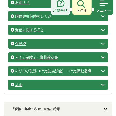
お知らせ
国民健
さがす
メニュ
国民健康保険のしくみ
国民健
受給に関すること
国民健
保険税
国民健
マイナ保険証・資格確認書
国民健
のびのび健診（特定健康診査）・特定保健指導
国民健
計画
国民健
「保険・年金・税金」の他の分類