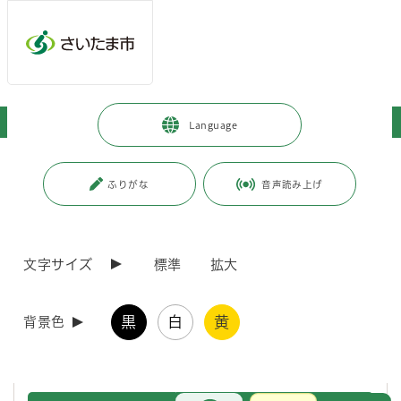
ページの本文です。
メインメニューへ移動
フッターへ移動します
メインメニューをスキップして本文へ移動
トップページ
>
暮らし・手続き
>
保険・年金・税金
>
国民健康保険
Language
ページ番号：J000010
ふりがな
音声読み上げ
国民健康保険
文字サイズ
標準
拡大
新着情報
新着情報一覧
RSS配信
2026年7月23日
黒
白
黄
背景色
2026年度（令和8年度）のびのび健診（特定健康診査）・国民健康
保険人間ドック（40歳から74歳の方）について
お問合せ
メインメニューです。