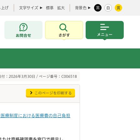
み上げ
文字サイズ
標準
拡大
背景色
黒
白
黄
お問合せ
さがす
メニュー
付：2026年3月30日 / ページ番号：C006518
このページを印刷する
者医療制度における医療費の自己負担
または資格確認書
を窓口で提示し、