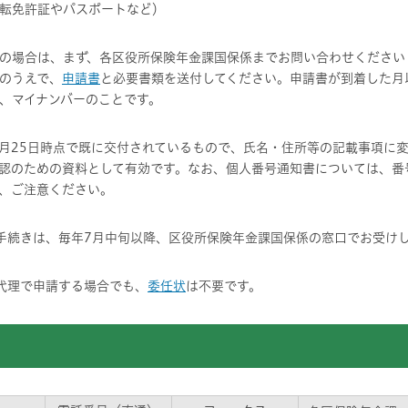
転免許証やパスポートなど）
の場合は、まず、各区役所保険年金課国保係までお問い合わせください
のうえで、
申請書
と必要書類を送付してください。申請書が到着した月
、マイナンバーのことです。
5月25日時点で既に交付されているもので、氏名・住所等の記載事項に
認のための資料として有効です。なお、個人番号通知書については、番
、ご注意ください。
手続きは、毎年7月中旬以降、区役所保険年金課国保係の窓口でお受け
代理で申請する場合でも、
委任状
は不要です。