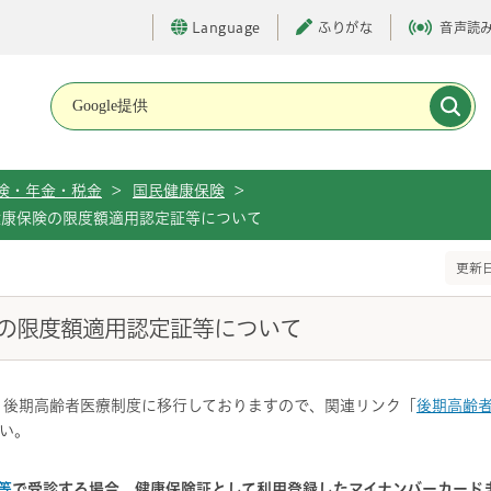
Language
ふりがな
音声読
メインメニューです。
険・年金・税金
>
国民健康保険
>
健康保険の限度額適用認定証等について
更新日
の限度額適用認定証等について
、後期高齢者医療制度に移行しておりますので、関連リンク「
後期高齢
い。
等
で受診する場合、健康保険証として利用登録したマイナンバーカード