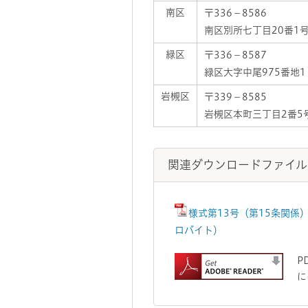
南区
〒336－8586
南区別所七丁目20番1
緑区
〒336－8587
緑区大字中尾975番地1
岩槻区
〒339－8585
岩槻区本町三丁目2番5
関連ダウンロードファイル
様式第13号（第15条関係
ロバイト）
P
に