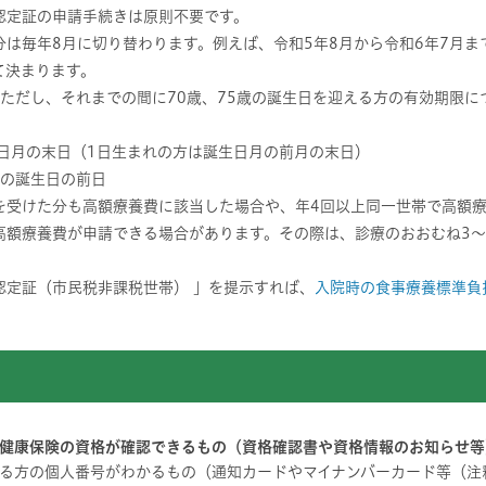
認定証の申請手続きは原則不要です。
は毎年8月に切り替わります。例えば、令和5年8月から令和6年7月ま
て決まります。
ただし、それまでの間に70歳、75歳の誕生日を迎える方の有効期限
生日月の末日（1日生まれの方は誕生日月の前月の末日）
歳の誕生日の前日
を受けた分も高額療養費に該当した場合や、年4回以上同一世帯で高額
高額療養費が申請できる場合があります。その際は、診療のおおむね3～
認定証（市民税非課税世帯） 」を提示すれば、
入院時の食事療養標準負
健康保険の資格が確認できるもの（資格確認書や資格情報のお知らせ等
る方の個人番号がわかるもの（通知カードやマイナンバーカード等（注