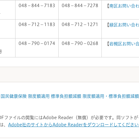
048－844－7183
048－844－7278
【
南区お問い合
号
048－712－1183
048－712－1271
【
緑区お問い合
048－790－0174
048－790－0268
【
岩槻区お問い
号
）国民健康保険 限度額適用 標準負担額減額 限度額適用・標準負担額減額 
DFファイルの閲覧にはAdobe Reader（無償）が必要です。同ソフ
は、
Adobe社のサイトからAdobe Readerをダウンロードしてくださ