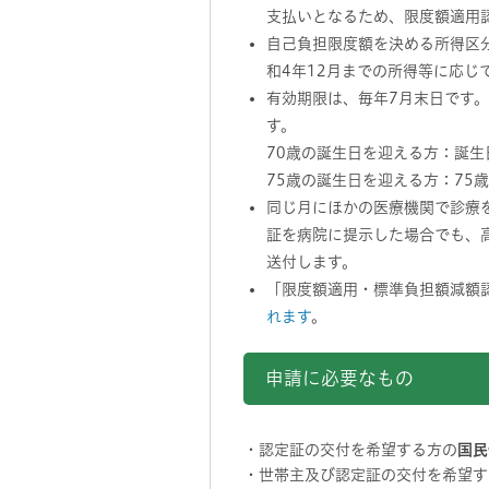
支払いとなるため、限度額適用
自己負担限度額を決める所得区分
和4年12月までの所得等に応じ
有効期限は、毎年7月末日です。
す。
70歳の誕生日を迎える方：誕
75歳の誕生日を迎える方：75
同じ月にほかの医療機関で診療
証を病院に提示した場合でも、
送付します。
「限度額適用・標準負担額減額
れます
。
申請に必要なもの
・認定証の交付を希望する方の
国民
・世帯主及び認定証の交付を希望す