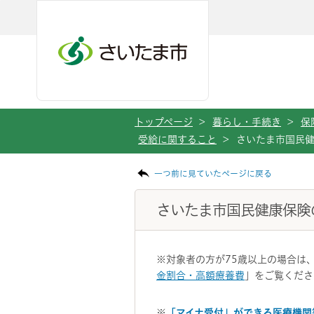
メインメニューへ移動
フッターへ移動します
メインメニューをスキップして本文へ移動
トップページ
>
暮らし・手続き
>
保
受給に関すること
>
さいたま市国民
ページの本文です。
一つ前に見ていたページに戻る
さいたま市国民健康保険
※対象者の方が75歳以上の場合は
金割合・高額療養費
」をご覧くださ
※
「マイナ受付」ができる医療機関