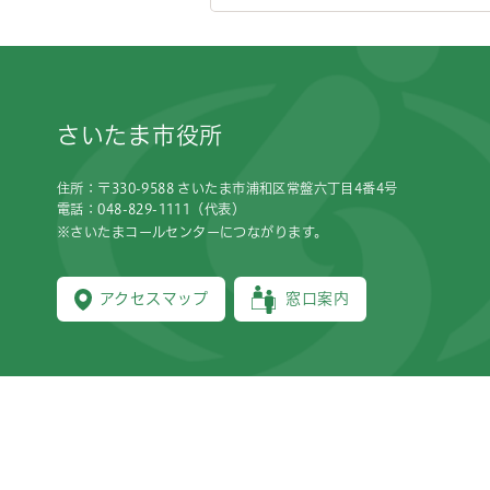
フッターです。
さいたま市役所
住所：〒330-9588 さいたま市浦和区常盤六丁目4番4号
電話：048-829-1111（代表）
※さいたまコールセンターにつながります。
アクセスマップ
窓口案内