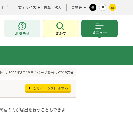
み上げ
文字サイズ
標準
拡大
背景色
黒
白
黄
お問合せ
さがす
メニュー
付：2025年8月19日 / ページ番号：C019726
このページを印刷する
代理の方が届出を行うこともできま