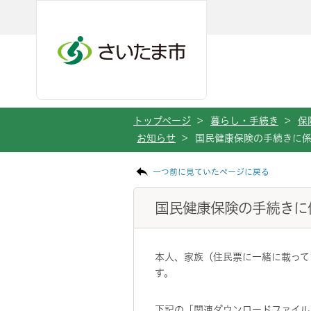
メインメニューへ移動
フッターへ移動します
メインメニューをスキップして本文へ移動
トップページ
>
暮らし・手続き
>
保
お知らせ
>
国民健康保険の手続きに
ページの本文です。
一つ前に見ていたページに戻る
国民健康保険の手続きに
本人、家族（住民票に一緒に載って
す。
下記の「関連ダウンロードファイル