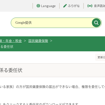
Language
ふりがな
音声読
メインメニューです。
険・年金・税金
>
国民健康保険
>
係る委任状
更新日
係る委任状
いる家族）の方が国民健康保険の届出ができない場合、権限を委任して
」をクリックすると委任状のダウンロードができます。