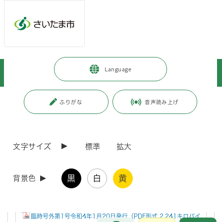
メインメニューへ移動
フッターへ移動します
メインメニューをスキップして本文へ移動
トップページ
>
事業者向けの情報
>
届出・手続き
>
入札・契約
>
Language
さいたま市契約公報
>
バックナンバー 令和4年契約公報
ページの本文です。
更新日付：2023年1月16日 / ページ番号：C086120
ふりがな
音声読み上げ
バックナンバー 令和4年契約公報
文字サイズ
標準
拡大
令和4年のバックナンバーです。
黒
白
黄
背景色
関連ダウンロードファイル
第1号令和4年1月17日発行（PDF形式 105キロバイト）
臨時号外第1号令和4年1月20日発行（PDF形式 2,241キロバイ
お問合せ
メインメニューです。