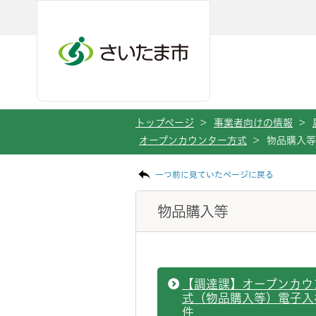
ページの本文です。
メインメニューへ移動
フッターへ移動します
メインメニューをスキップして本文へ移動
トップページ
>
事業者向けの情報
>
オープンカウンター方式
>
物品購入等
一つ前に見ていたページに戻る
物品購入等
【調達課】オープンカウ
式（物品購入等）電子入
件