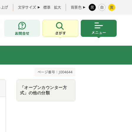
み上げ
文字サイズ
標準
拡大
背景色
黒
白
黄
お問合せ
さがす
メニュー
ページ番号：J004644
「オープンカウンター方
式」の他の分類