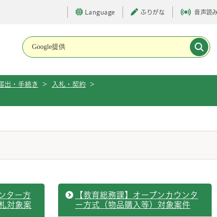
Language
ふりがな
音声読
メインメニューです。
届出・手続き
>
入札・契約
>
ンター方
【教育総務課】オープンカウンタ
札対象案
ー方式（物品購入等）対象案件