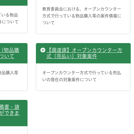
教育委員会における、オープンカウンター
ている物品
方式で行っている物品購入等の案件情報に
件について
ついて
（物品購
【調達課】オープンカウンター方
ついて
式（売払い）対象案件
物品購入等
オープンカウンター方式で行っている売払
いの現在の対象案件について
積書・請
ができま