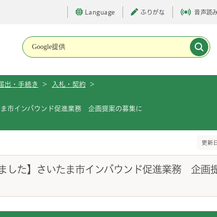
Language
ふりがな
音声読
メインメニューです。
届出・手続き
>
入札・契約
>
たま市インバウンド促進業務 企画提案の募集に
更新日
ました】さいたま市インバウンド促進業務 企画