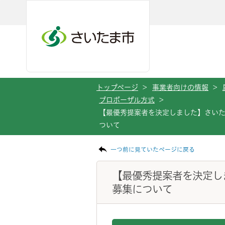
メインメニューへ移動
フッターへ移動します
メインメニューをスキップして本文へ移動
トップページ
>
事業者向けの情報
>
プロポーザル方式
>
【最優秀提案者を決定しました】さい
ついて
ページの本文です。
一つ前に見ていたページに戻る
【最優秀提案者を決定し
募集について