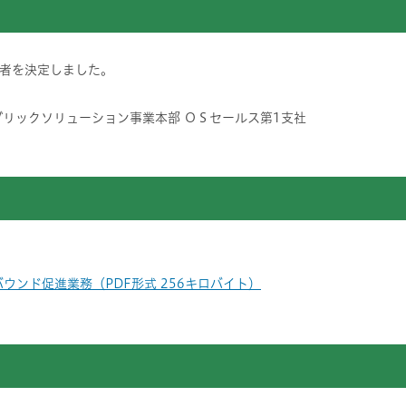
者を決定しました。
ブリックソリューション事業本部 ＯＳセールス第1支社
ウンド促進業務（PDF形式 256キロバイト）