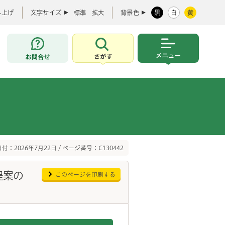
み上げ
文字サイズ
標準
拡大
背景色
黒
白
黄
お問合せ
さがす
メニュー
付：2026年7月22日 / ページ番号：C130442
提案の
このページを印刷する