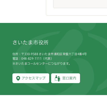
フッターです。
さいたま市役所
住所：〒330-9588 さいたま市浦和区常盤六丁目4番4号
電話：048-829-1111（代表）
※さいたまコールセンターにつながります。
アクセスマップ
窓口案内