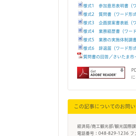
様式1 参加意思表明書（ワ
様式2 質問書（ワード形式
様式3 企画提案書表紙（ワ
様式4 業務経歴書（ワード
様式5 業務の実施体制調書
様式6 辞退届（ワード形式
質問書の回答／さいたま市イ
P
に
この記事についてのお問い
経済局/商工観光部/観光国際
電話番号：048-829-1236 フ